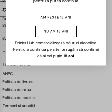
pentru a putea continua.
Proiecte partenere:
Ezotera
Contact
AM PESTE 18 ANI
Drinks Hub – Magazin de
Băuturi
–
Bulevardul Iuliu Maniu 7,
NU AM 18 ANI
București 061102
Drinks Hub comercializează băuturi alcoolice.
–
info@drinkshub.ro
Pentru a continua pe site, te rugăm să confirmi
–
0725 860 799
că ai cel puțin
18 ani
.
Linkuri Utile
ANPC
Politica de livrare
Politica de retur
Politica de cookie
Termeni și condiții