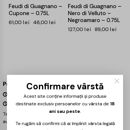
Feudi di Guagnano –
Feudi di Guagnano –
Cupone – 0.75L
Nero di Velluto –
Negroamaro – 0.75L
61,00
lei
46,00
lei
127,00
lei
89,00
lei
Program
Confirmare vârstă
Luni – Vineri 09:00 – 18:00
Acest site conține informații și produse
Sâmbătă – Duminică Închis
destinate exclusiv persoanelor cu vârsta de
18
ani sau peste
.
Te așteptăm și în magazinul nostru din București –
avem mereu reduceri speciale la băuturile preferate!
Te rugăm să confirmi că ai împlinit vârsta legală