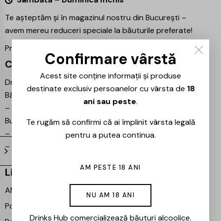
Te așteptăm și în magazinul nostru din București –
avem mereu reduceri speciale la băuturile preferate!
Proiecte partenere:
Ezotera
Confirmare vârstă
Contact
Acest site conține informații și produse
Drinks Hub – Magazin de
destinate exclusiv persoanelor cu vârsta de
18
Băuturi
ani sau peste
.
–
Bulevardul Iuliu Maniu 7,
București 061102
Te rugăm să confirmi că ai împlinit vârsta legală
–
info@drinkshub.ro
pentru a putea continua.
–
0725 860 799
AM PESTE 18 ANI
Linkuri Utile
ANPC
NU AM 18 ANI
Politica de livrare
Drinks Hub comercializează băuturi alcoolice.