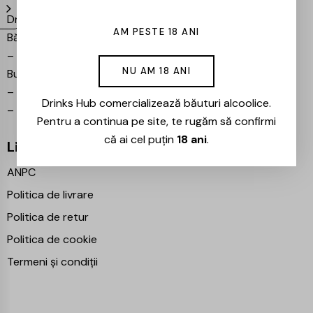
Drinks Hub – Magazin de
AM PESTE 18 ANI
Băuturi
–
Bulevardul Iuliu Maniu 7,
NU AM 18 ANI
București 061102
–
info@drinkshub.ro
Drinks Hub comercializează băuturi alcoolice.
–
0725 860 799
Pentru a continua pe site, te rugăm să confirmi
că ai cel puțin
18 ani
.
Linkuri Utile
ANPC
Politica de livrare
Politica de retur
Politica de cookie
Termeni și condiții