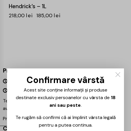
Hendrick’s – 1L
218,00
lei
185,00
lei
Program
Confirmare vârstă
Luni – Vineri 09:00 – 18:00
Acest site conține informații și produse
Sâmbătă – Duminică Închis
destinate exclusiv persoanelor cu vârsta de
18
Te așteptăm și în magazinul nostru din București –
ani sau peste
.
avem mereu reduceri speciale la băuturile preferate!
Te rugăm să confirmi că ai împlinit vârsta legală
Proiecte partenere:
Ezotera
pentru a putea continua.
Contact