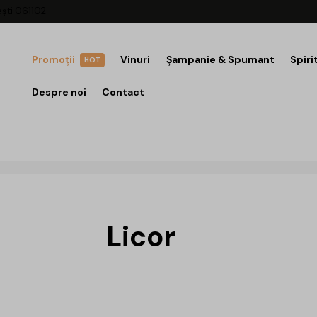
ești 061102
Promoții
Vinuri
Șampanie & Spumant
Spiri
HOT
Despre noi
Contact
Licor