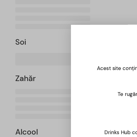
Soi
Acest site conți
Zahăr
Te rugăm
Alcool
Drinks Hub co