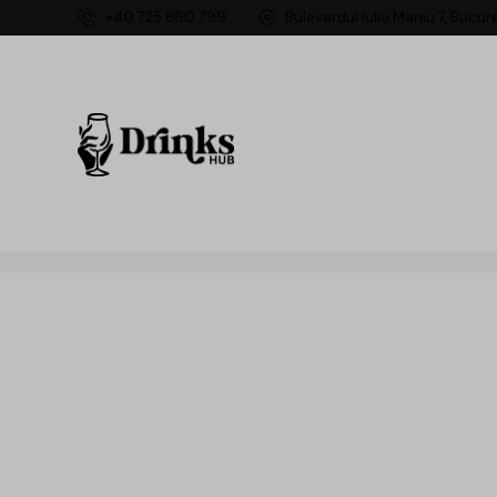
+40 725 860 799
Bulevardul Iuliu Maniu 7, Bucur