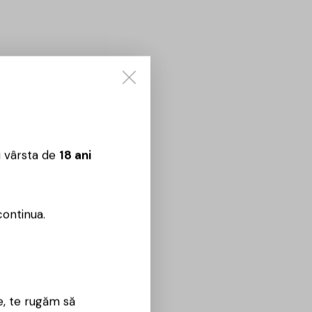
u vârsta de
18 ani
continua.
e, te rugăm să