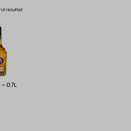
rul rezultat
 – 0.7L