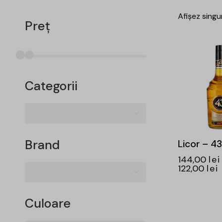
Afișez singu
Preț
-15%
Categorii
Brand
Licor – 43
144,00
lei
122,00
lei
Culoare