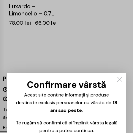
Luxardo –
Limoncello – 0.7L
78,00
lei
66,00
lei
Program
Confirmare vârstă
Luni – Vineri 09:00 – 18:00
Acest site conține informații și produse
Sâmbătă – Duminică Închis
destinate exclusiv persoanelor cu vârsta de
18
Te așteptăm și în magazinul nostru din București –
ani sau peste
.
avem mereu reduceri speciale la băuturile preferate!
Te rugăm să confirmi că ai împlinit vârsta legală
Proiecte partenere:
Ezotera
pentru a putea continua.