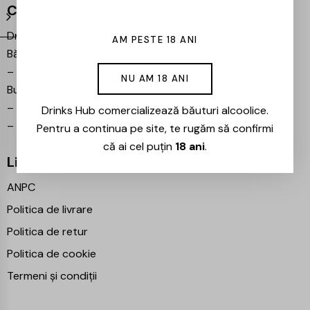
Contact
Drinks Hub – Magazin de
AM PESTE 18 ANI
Băuturi
–
Bulevardul Iuliu Maniu 7,
NU AM 18 ANI
București 061102
–
info@drinkshub.ro
Drinks Hub comercializează băuturi alcoolice.
–
0725 860 799
Pentru a continua pe site, te rugăm să confirmi
că ai cel puțin
18 ani
.
Linkuri Utile
ANPC
Politica de livrare
Politica de retur
Politica de cookie
Termeni și condiții