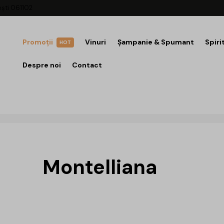
ești 061102
Promoții
Vinuri
Șampanie & Spumant
Spiri
HOT
Despre noi
Contact
Montelliana