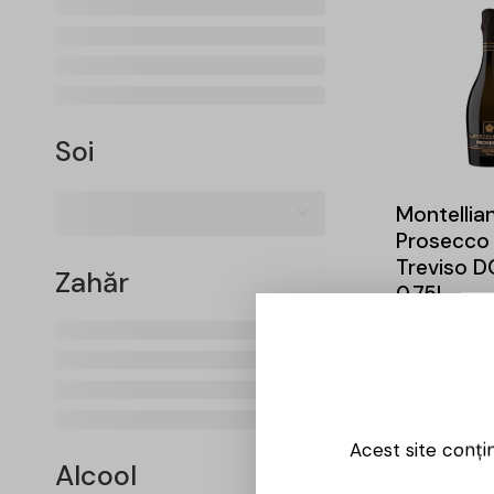
Soi
Montellia
Prosecco 
Treviso 
Zahăr
0.75L
40,00
lei
Acest site conți
Alcool