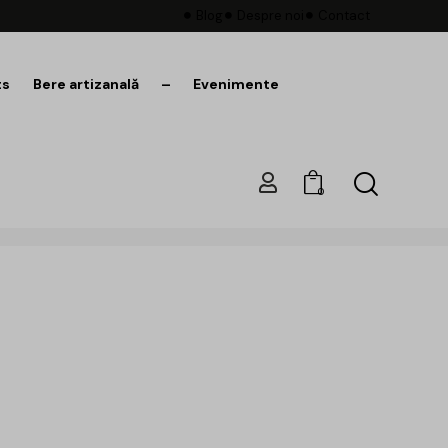
Blog
Despre noi
Contact
ts
Bere artizanală
–
Evenimente
0