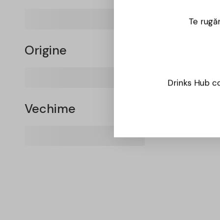
Te rugăm
Origine
Drinks Hub co
Vechime