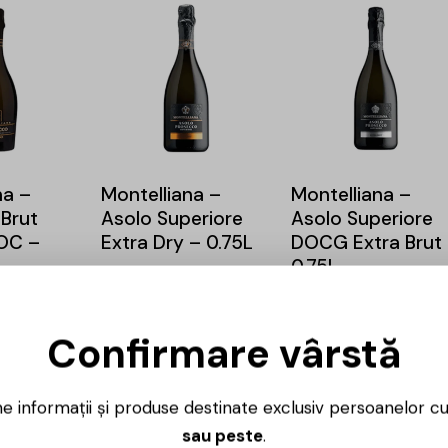
na –
Montelliana –
Montelliana –
Brut
Asolo Superiore
Asolo Superiore
DOC –
Extra Dry – 0.75L
DOCG Extra Brut
0.75L
43,00
lei
43,00
lei
Confirmare vârstă
ne informații și produse destinate exclusiv persoanelor c
sau peste
.