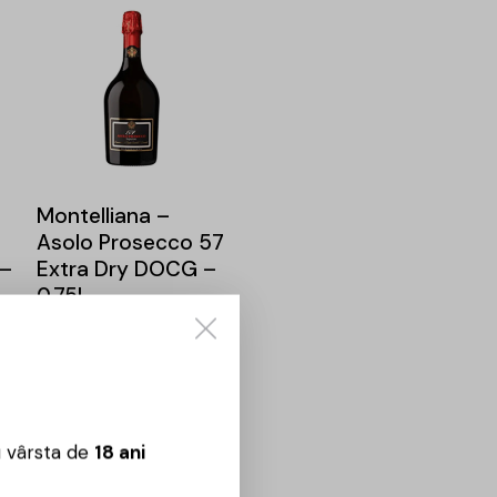
Montelliana –
Asolo Prosecco 57
 –
Extra Dry DOCG –
0.75L
63,00
lei
u vârsta de
18 ani