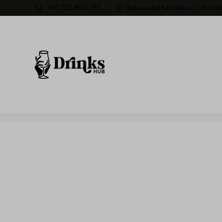
+40 725 860 799
Bulevardul Iuliu Maniu 7, Bucur