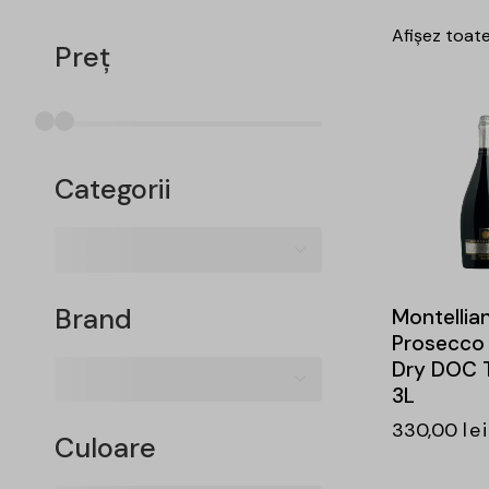
Afișez toate
Preț
Categorii
Brand
Montellia
Prosecco 
Dry DOC T
3L
330,00
lei
Culoare