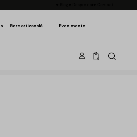
Blog
Despre noi
Contact
ts
Bere artizanală
–
Evenimente
0