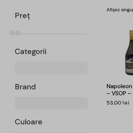
Afișez singu
Preț
-15%
Categorii
Brand
Napoleon
– VSOP – 
53,00
lei
Culoare