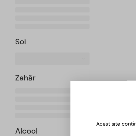
Soi
Zahăr
Acest site conți
Alcool