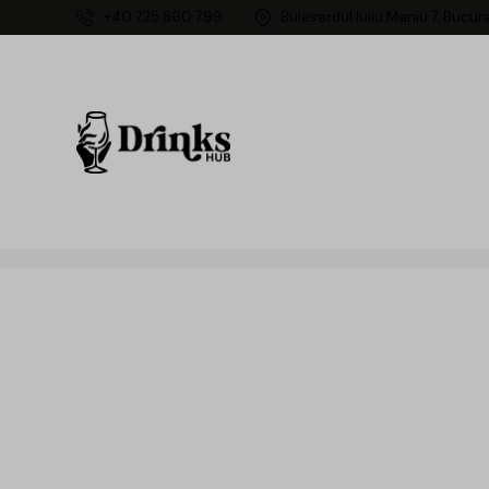
+40 725 860 799
Bulevardul Iuliu Maniu 7, Bucur