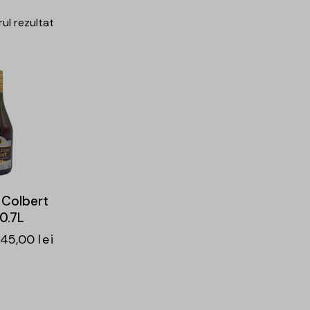
rul rezultat
 Colbert
0.7L
45,00
lei