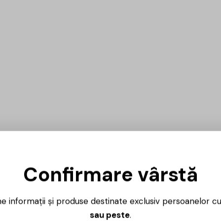
Confirmare vârstă
ne informații și produse destinate exclusiv persoanelor c
sau peste
.