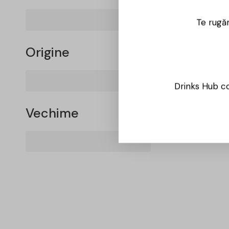
Te rugăm
Origine
Drinks Hub co
Vechime