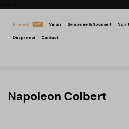
ești 061102
Promoții
Vinuri
Șampanie & Spumant
Spiri
HOT
Despre noi
Contact
Napoleon Colbert