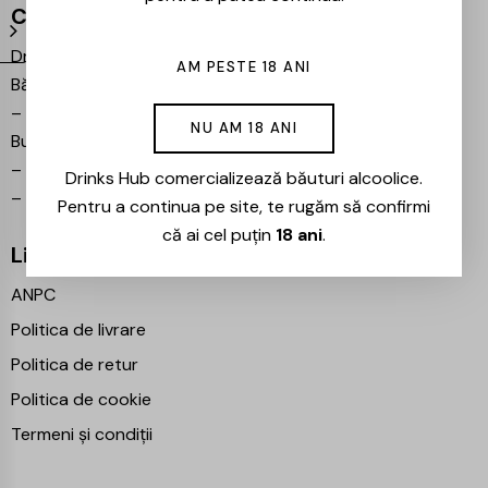
Contact
Drinks Hub – Magazin de
AM PESTE 18 ANI
Băuturi
–
Bulevardul Iuliu Maniu 7,
NU AM 18 ANI
București 061102
–
info@drinkshub.ro
Drinks Hub comercializează băuturi alcoolice.
–
0725 860 799
Pentru a continua pe site, te rugăm să confirmi
că ai cel puțin
18 ani
.
Linkuri Utile
ANPC
Politica de livrare
Politica de retur
Politica de cookie
Termeni și condiții