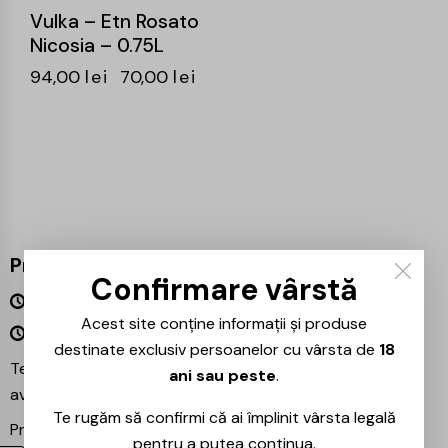
Vulka – Etn Rosato
Nicosia – 0.75L
94,00
lei
70,00
lei
Program
Confirmare vârstă
Luni – Vineri 09:00 – 18:00
Acest site conține informații și produse
Sâmbătă – Duminică Închis
destinate exclusiv persoanelor cu vârsta de
18
Te așteptăm și în magazinul nostru din București –
ani sau peste
.
avem mereu reduceri speciale la băuturile preferate!
Te rugăm să confirmi că ai împlinit vârsta legală
Proiecte partenere:
Ezotera
pentru a putea continua.