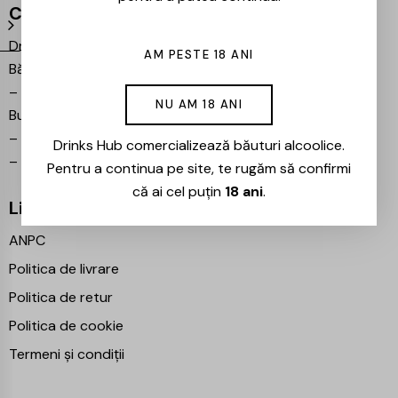
Contact
Drinks Hub – Magazin de
AM PESTE 18 ANI
Băuturi
–
Bulevardul Iuliu Maniu 7,
NU AM 18 ANI
București 061102
–
info@drinkshub.ro
Drinks Hub comercializează băuturi alcoolice.
–
0725 860 799
Pentru a continua pe site, te rugăm să confirmi
că ai cel puțin
18 ani
.
Linkuri Utile
ANPC
Politica de livrare
Politica de retur
Politica de cookie
Termeni și condiții