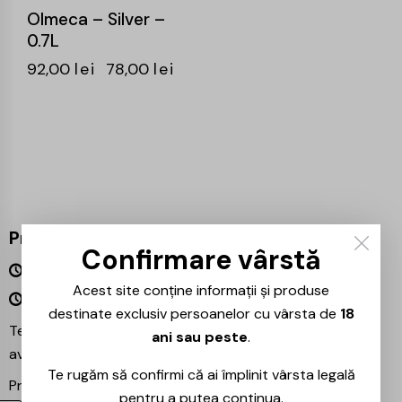
Olmeca – Silver –
0.7L
92,00
lei
78,00
lei
Program
Confirmare vârstă
Luni – Vineri 09:00 – 18:00
Acest site conține informații și produse
Sâmbătă – Duminică Închis
destinate exclusiv persoanelor cu vârsta de
18
Te așteptăm și în magazinul nostru din București –
ani sau peste
.
avem mereu reduceri speciale la băuturile preferate!
Te rugăm să confirmi că ai împlinit vârsta legală
Proiecte partenere:
Ezotera
pentru a putea continua.