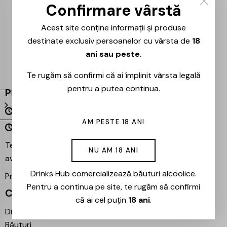
Confirmare vârstă
Acest site conține informații și produse
destinate exclusiv persoanelor cu vârsta de
18
ani sau peste
.
Te rugăm să confirmi că ai împlinit vârsta legală
pentru a putea continua.
Program
Luni – Vineri 09:00 – 18:00
AM PESTE 18 ANI
Sâmbătă – Duminică Închis
Te așteptăm și în magazinul nostru din București –
NU AM 18 ANI
avem mereu reduceri speciale la băuturile preferate!
Drinks Hub comercializează băuturi alcoolice.
Proiecte partenere:
Ezotera
Pentru a continua pe site, te rugăm să confirmi
Contact
că ai cel puțin
18 ani
.
Drinks Hub – Magazin de
Băuturi