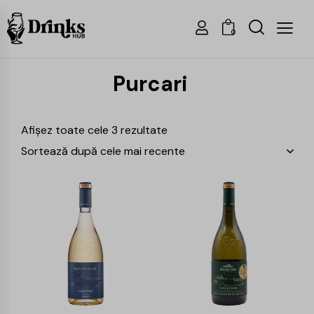
0
Purcari
Afișez toate cele 3 rezultate
-14%
-14%