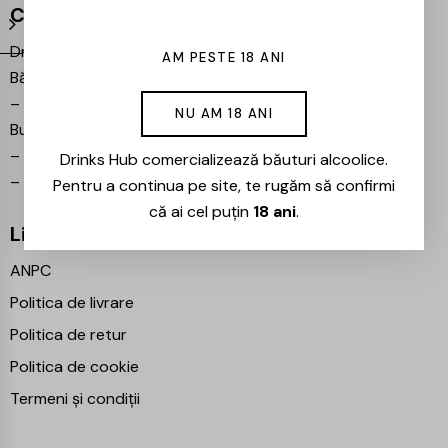
Contact
Drinks Hub – Magazin de
AM PESTE 18 ANI
Băuturi
–
Bulevardul Iuliu Maniu 7,
NU AM 18 ANI
București 061102
–
info@drinkshub.ro
Drinks Hub comercializează băuturi alcoolice.
–
0725 860 799
Pentru a continua pe site, te rugăm să confirmi
că ai cel puțin
18 ani
.
Linkuri Utile
ANPC
Politica de livrare
Politica de retur
Politica de cookie
Termeni și condiții