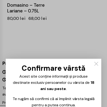
Domasino – Terre
Lariane – 0.75L
80,00
lei
68,00
lei
Program
Confirmare vârstă
Luni – Vineri 09:00 – 18:00
Acest site conține informații și produse
Sâmbătă – Duminică Închis
destinate exclusiv persoanelor cu vârsta de
18
Te așteptăm și în magazinul nostru din București –
ani sau peste
.
avem mereu reduceri speciale la băuturile preferate!
Te rugăm să confirmi că ai împlinit vârsta legală
Proiecte partenere:
Ezotera
pentru a putea continua.