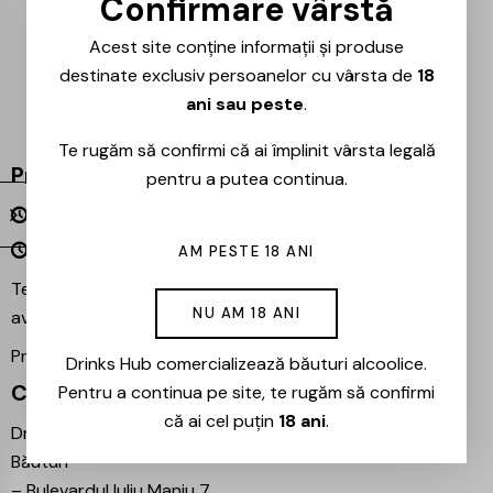
Confirmare vârstă
Acest site conține informații și produse
destinate exclusiv persoanelor cu vârsta de
18
ani sau peste
.
Te rugăm să confirmi că ai împlinit vârsta legală
Program
pentru a putea continua.
Luni – Vineri 09:00 – 18:00
Sâmbătă – Duminică Închis
AM PESTE 18 ANI
Te așteptăm și în magazinul nostru din București –
NU AM 18 ANI
avem mereu reduceri speciale la băuturile preferate!
Proiecte partenere:
Ezotera
Drinks Hub comercializează băuturi alcoolice.
Contact
Pentru a continua pe site, te rugăm să confirmi
că ai cel puțin
18 ani
.
Drinks Hub – Magazin de
Băuturi
–
Bulevardul Iuliu Maniu 7,