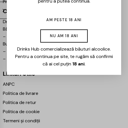
pentru a putea continua.
Proiecte partenere:
Ezotera
Contact
AM PESTE 18 ANI
Drinks Hub – Magazin de
Băuturi
–
Bulevardul Iuliu Maniu 7,
NU AM 18 ANI
București 061102
Drinks Hub comercializează băuturi alcoolice.
–
info@drinkshub.ro
Pentru a continua pe site, te rugăm să confirmi
–
0725 860 799
că ai cel puțin
18 ani
.
Linkuri Utile
ANPC
Politica de livrare
Politica de retur
Politica de cookie
Termeni și condiții