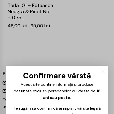
Tarla 101 – Feteasca
Neagra & Pinot Noir
– 0.75L
46,00
lei
35,00
lei
Program
Confirmare vârstă
Luni – Vineri 09:00 – 18:00
Acest site conține informații și produse
Sâmbătă – Duminică Închis
destinate exclusiv persoanelor cu vârsta de
18
ani sau peste
.
Te așteptăm și în magazinul nostru din București –
avem mereu reduceri speciale la băuturile preferate!
Te rugăm să confirmi că ai împlinit vârsta legală