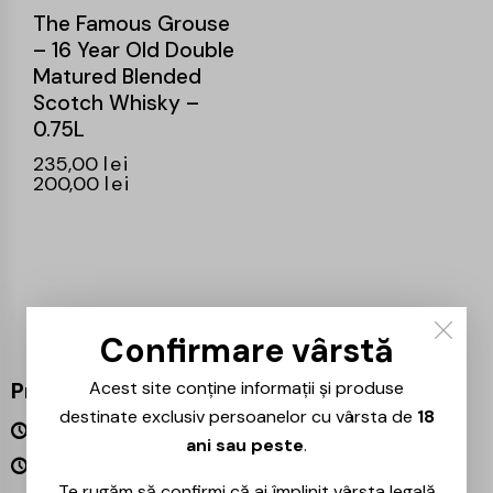
The Famous Grouse
– 16 Year Old Double
Matured Blended
Scotch Whisky –
0.75L
235,00
lei
200,00
lei
Confirmare vârstă
Program
Acest site conține informații și produse
destinate exclusiv persoanelor cu vârsta de
18
Luni – Vineri 09:00 – 18:00
ani sau peste
.
Sâmbătă – Duminică Închis
Te rugăm să confirmi că ai împlinit vârsta legală