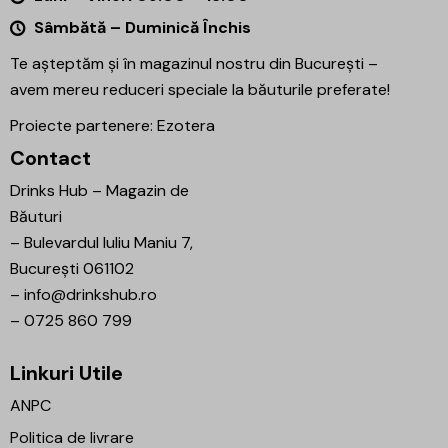
Sâmbătă – Duminică Închis
Te așteptăm și în magazinul nostru din București –
avem mereu reduceri speciale la băuturile preferate!
Proiecte partenere:
Ezotera
Contact
Drinks Hub – Magazin de
Băuturi
–
Bulevardul Iuliu Maniu 7,
București 061102
–
info@drinkshub.ro
–
0725 860 799
Linkuri Utile
ANPC
Politica de livrare