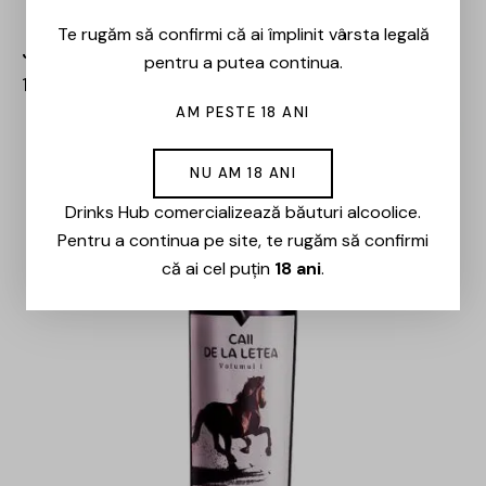
Te rugăm să confirmi că ai împlinit vârsta legală
Jack Daniel’s – Whiskey – 0.7L
pentru a putea continua.
120,00
lei
102,00
lei
AM PESTE 18 ANI
-29%
NU AM 18 ANI
Drinks Hub comercializează băuturi alcoolice.
Pentru a continua pe site, te rugăm să confirmi
că ai cel puțin
18 ani
.