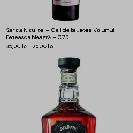
Sarica Niculițel – Caii de la Letea Volumul I
Feteasca Neagră – 0.75L
35,00
lei
25,00
lei
-15%