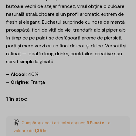
butoaie vechi de stejar francez, vinul obține o culoare
naturală strălucitoare și un profil aromatic extrem de
fresh și elegant. Buchetul surprinde cu note de mentă
proaspătă, flori de viță de vie, trandafir alb și piper alb,
în timp ce pe palat se desfășoară arome de piersică,
pară și mere verzi cu un final delicat și dulce. Versatil și
rafinat — ideal în long drinks, cocktailuri creative sau
servit simplu la ghiață.
– Alcool:
40%
– Origine:
Franța
1 în stoc
Cumpărați acest articol și obțineți
9
Puncte
- o
valoare de
1,35
lei