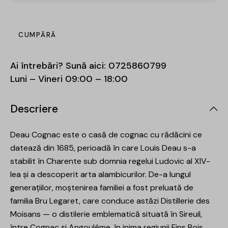
CUMPĂRĂ
Ai întrebări? Sună aici:
0725860799
Luni – Vineri 09:00 – 18:00
Descriere
Deau Cognac este o casă de cognac cu rădăcini ce
datează din 1685, perioadă în care Louis Deau s-a
stabilit în Charente sub domnia regelui Ludovic al XIV-
lea și a descoperit arta alambicurilor. De-a lungul
generațiilor, moștenirea familiei a fost preluată de
familia Bru Legaret, care conduce astăzi Distillerie des
Moisans — o distilerie emblematică situată în Sireuil,
între Cognac și Angoulême, în inima regiunii Fins Bois.