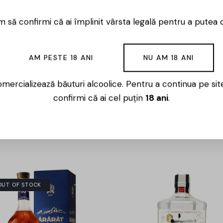
 să confirmi că ai împlinit vârsta legală pentru a putea 
AM PESTE 18 ANI
NU AM 18 ANI
mercializează băuturi alcoolice. Pentru a continua pe sit
confirmi că ai cel puțin
18 ani
.
OUT OF STOCK
-15%
-15%