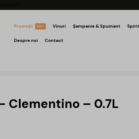
ești 061102
Promoții
Vinuri
Șampanie & Spumant
Spiri
HOT
Despre noi
Contact
– Clementino – 0.7L