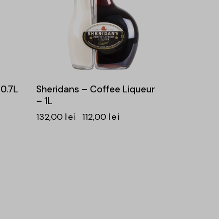
 0.7L
Sheridans – Coffee Liqueur
– 1L
132,00
lei
112,00
lei