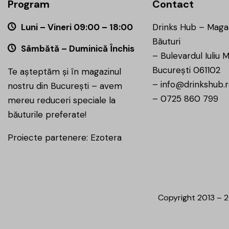
Program
Contact
Luni – Vineri 09:00 – 18:00
Drinks Hub – Maga
Băuturi
Sâmbătă – Duminică Închis
–
Bulevardul Iuliu M
București 061102
Te așteptăm și în magazinul
–
info@drinkshub.
nostru din București – avem
–
0725 860 799
mereu reduceri speciale la
băuturile preferate!
Proiecte partenere:
Ezotera
Copyright 2013 – 2