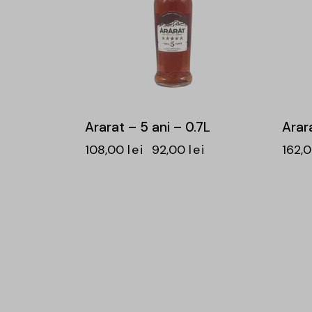
Ararat – 5 ani – 0.7L
Arara
108,00
lei
92,00
lei
162,