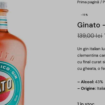
Prima pagină
P
-15%
Ginato 
139,00
lei
Un gin italian 
clementina care
cu final curat 
cu gheata, o fel
– Alcool:
43%
– Origine:
Itali
1 în stoc