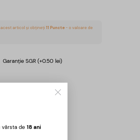
acest articol și obțineți
11
Puncte
- o valoare de
Garanție SGR (+0.50 lei)
RĂ
Sună aici:
0725860799
 09:00 – 18:00
u vârsta de
18 ani