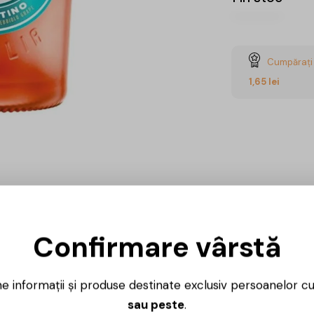
Cumpărați 
1,65
lei
CUMPĂ
Confirmare vârstă
Ai întrebări? 
Luni – Vineri
ne informații și produse destinate exclusiv persoanelor c
sau peste
.