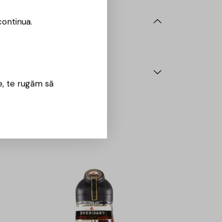
continua.
e, te rugăm să
-15%