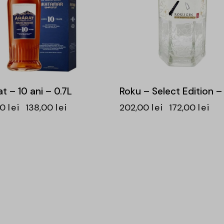
t – 10 ani – 0.7L
Roku – Select Edition –
00
lei
138,00
lei
202,00
lei
172,00
lei