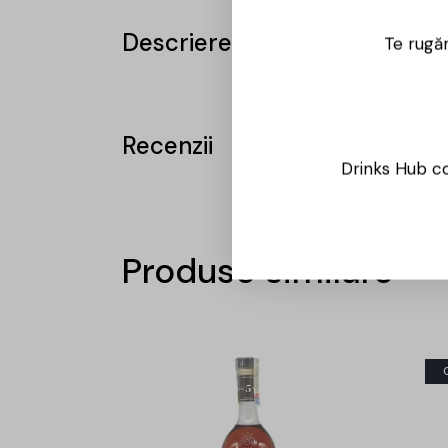
Descriere
Te rugăm
Recenzii
Drinks Hub co
Produse similare
-15%