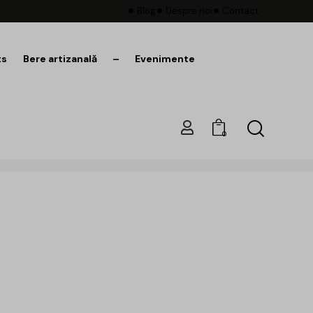
Blog
Despre noi
Contact
ts
Bere artizanală
–
Evenimente
0