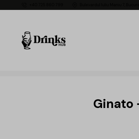
+40 725 860 799
Bulevardul Iuliu Maniu 7, Bucur
Ginato 