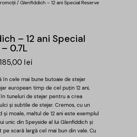
romoții
Glenfiddich – 12 ani Special Reserve
ich – 12 ani Special
 – 0.7L
185,00
lei
ă în cele mai bune butoaie de stejar
jar european timp de cel puțin 12 ani,
în tuneluri de stejar pentru a crea
lci și subtile de stejar. Cremos, cu un
ed și moale, maltul de 12 ani este exemplul
lui unic din Speyside al lui Glenfiddich și
 pe scară largă cel mai bun din vale. Cu