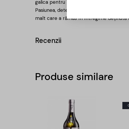
galica pentru Valea Cerbului.
Pasiunea, determinarea și spiritul de pionie
malt care a rămas în întregime deținută 
Recenzii
Produse similare
-31%