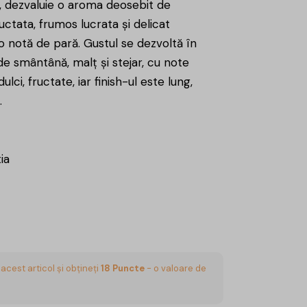
e, dezvaluie o aroma deosebit de
uctata, frumos lucrata și delicat
 o notă de pară. Gustul se dezvoltă în
de smântână, malț și stejar, cu note
ulci, fructate, iar finish-ul este lung,
.
ia
acest articol și obțineți
18
Puncte
- o valoare de