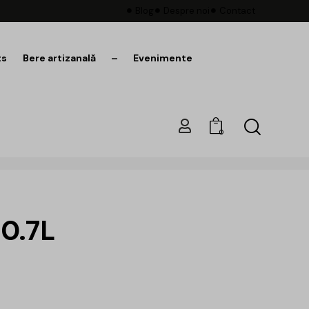
Blog
Despre noi
Contact
ts
Bere artizanală
–
Evenimente
0
 0.7L