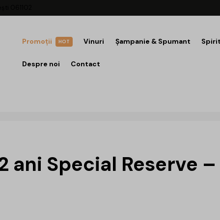
ești 061102
Promoții
Vinuri
Șampanie & Spumant
Spiri
HOT
Despre noi
Contact
2 ani Special Reserve –