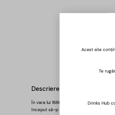
Acest site conți
Te rugăm
Descriere
În vara lui 1886, cu cei șapte fii și cele d
Drinks Hub co
început să-și construiască Distileria de m