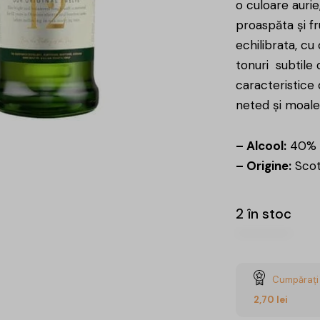
o culoare auri
proaspăta și fr
echilibrata, cu
tonuri subtile 
caracteristice d
neted și moale
– Alcool:
40%
– Origine:
Scot
2 în stoc
Cumpărați 
2,70
lei