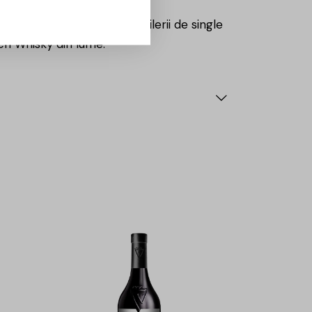
ind una dintre puținele distilerii de single
ch Whisky din lume.
0%
-30%