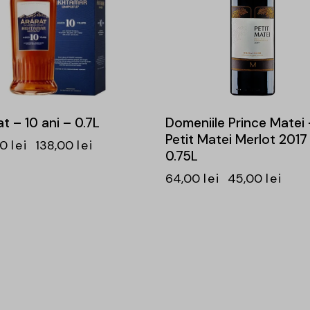
t – 10 ani – 0.7L
Domeniile Prince Matei 
Petit Matei Merlot 2017
00
lei
138,00
lei
0.75L
64,00
lei
45,00
lei