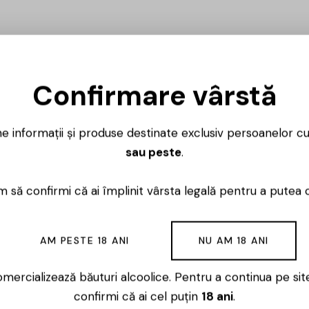
Confirmare vârstă
ne informații și produse destinate exclusiv persoanelor c
Ai întrebări? 
sau peste
.
Luni – Vineri
 să confirmi că ai împlinit vârsta legală pentru a putea 
AM PESTE 18 ANI
NU AM 18 ANI
ouă fiice ai săi alături, William și-a propus să-și îndeplin
mercializează băuturi alcoolice. Pentru a continua pe sit
ână, piatră cu piatră. După un singur an de muncă a fost 
confirmi că ai cel puțin
18 ani
.