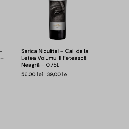
–
Sarica Niculitel – Caii de la
 –
Letea Volumul II Fetească
Neagră – 0.75L
56,00
lei
39,00
lei