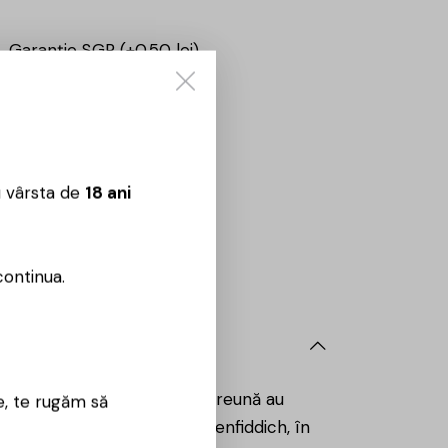
Garanție SGR (+0.50 lei)
CUMPĂRĂ
u vârsta de
18 ani
Sună aici:
0725860799
 09:00 – 18:00
continua.
ească o ambiție de-o viață. Împreună au
e, te rugăm să
gata și William a numit-o Glenfiddich, în