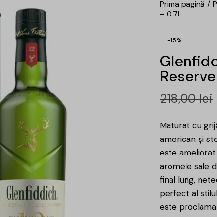
Prima pagină
P
– 0.7L
-15%
Glenfidd
Reserve
218,00
lei
Maturat cu grij
american și ste
este ameliorat 
aromele sale du
final lung, net
perfect al stilu
este proclamat