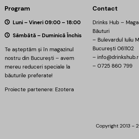
Program
Contact
Luni – Vineri 09:00 – 18:00
Drinks Hub – Maga
Băuturi
Sâmbătă – Duminică Închis
–
Bulevardul Iuliu M
București 061102
Te așteptăm și în magazinul
–
info@drinkshub.
nostru din București – avem
–
0725 860 799
mereu reduceri speciale la
băuturile preferate!
Proiecte partenere:
Ezotera
Copyright 2013 – 2