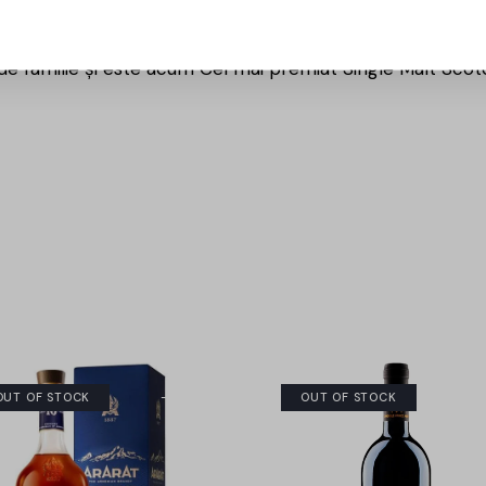
r al lui William continuă să ghideze si astăzi, Glenfiddich fi
de familie și este acum Cel mai premiat Single Malt Scot
OUT OF STOCK
-15%
OUT OF STOCK
-3