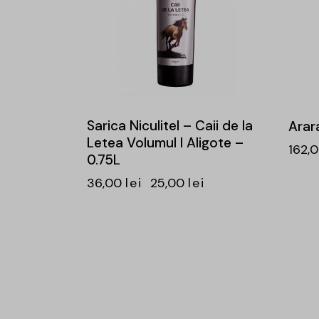
Sarica Niculitel – Caii de la
Arara
Letea Volumul I Aligote –
162,
0.75L
36,00
lei
25,00
lei