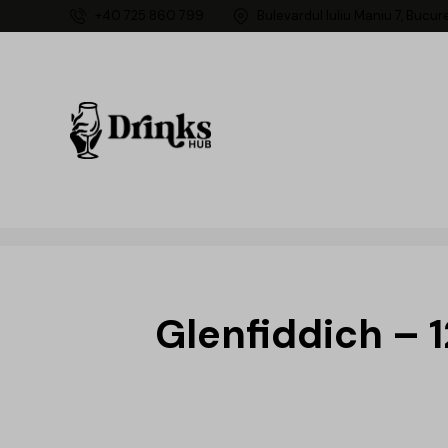
+40 725 860 799
Bulevardul Iuliu Maniu 7, Bucur
Glenfiddich – 1