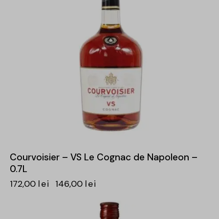
Courvoisier – VS Le Cognac de Napoleon –
0.7L
172,00
lei
146,00
lei
-15%