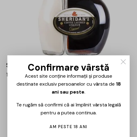
Confirmare vârstă
Sheridans – Coffee Liqueur – 1L
132,00
lei
112,00
lei
Acest site conține informații și produse
destinate exclusiv persoanelor cu vârsta de
18
ani sau peste
.
-15%
Te rugăm să confirmi că ai împlinit vârsta legală
pentru a putea continua.
AM PESTE 18 ANI