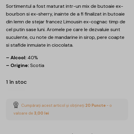
Sortimentul a fost maturat intr-un mix de butoaie ex-
bourbon si ex-sherry, inainte de a fi finalizat in butoaie
din lemn de stejar francez Limousin ex-cognac timp de
cel putin sase luni. Aromele pe care le dezvaluie sunt
suculente, cu note de mandarine in sirop, pere coapte
si stafide inmuiate in ciocolata.
– Alcool:
40%
– Origine:
Scotia
1 în stoc
Cumpărați acest articol și obțineți
20
Puncte
- o
valoare de
3,00
lei