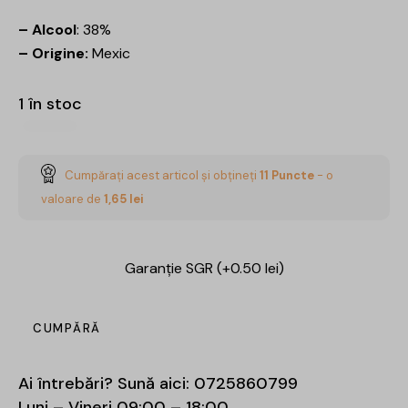
– Alcool
: 38%
– Origine:
Mexic
1 în stoc
Cumpărați acest articol și obțineți
11
Puncte
- o
valoare de
1,65
lei
Garanție SGR (+0.50 lei)
CUMPĂRĂ
Ai întrebări? Sună aici:
0725860799
Luni – Vineri 09:00 – 18:00