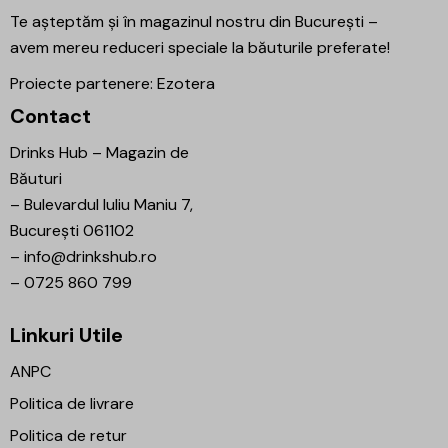
Te așteptăm și în magazinul nostru din București –
avem mereu reduceri speciale la băuturile preferate!
Proiecte partenere:
Ezotera
Contact
Drinks Hub – Magazin de
Băuturi
–
Bulevardul Iuliu Maniu 7,
București 061102
–
info@drinkshub.ro
–
0725 860 799
Linkuri Utile
ANPC
Politica de livrare
Politica de retur