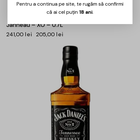
Pentru a continua pe site, te rugăm să confirmi
că ai cel puțin
18 ani
.
Janneau – XO – 0.7L
241,00
lei
205,00
lei
-15%