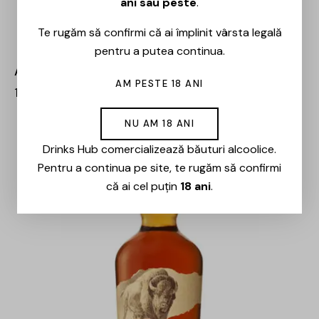
ani sau peste
.
Te rugăm să confirmi că ai împlinit vârsta legală
pentru a putea continua.
Aviation – 0.7L
AM PESTE 18 ANI
152,00
lei
129,00
lei
NU AM 18 ANI
-15%
Drinks Hub comercializează băuturi alcoolice.
Pentru a continua pe site, te rugăm să confirmi
că ai cel puțin
18 ani
.