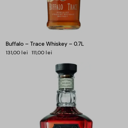
Buffalo – Trace Whiskey – 0.7L
131,00
lei
111,00
lei
-15%