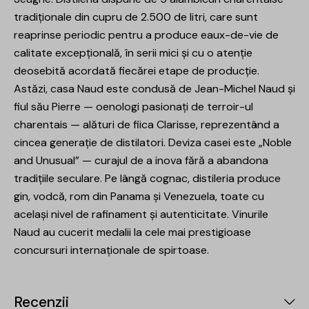
tradiționale din cupru de 2.500 de litri, care sunt
reaprinse periodic pentru a produce eaux-de-vie de
calitate excepțională, în serii mici și cu o atenție
deosebită acordată fiecărei etape de producție.
Astăzi, casa Naud este condusă de Jean-Michel Naud și
fiul său Pierre — oenologi pasionați de terroir-ul
charentais — alături de fiica Clarisse, reprezentând a
cincea generație de distilatori. Deviza casei este „Noble
and Unusual” — curajul de a inova fără a abandona
tradițiile seculare. Pe lângă cognac, distileria produce
gin, vodcă, rom din Panama și Venezuela, toate cu
același nivel de rafinament și autenticitate. Vinurile
Naud au cucerit medalii la cele mai prestigioase
concursuri internaționale de spirtoase.
Recenzii