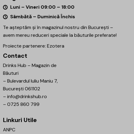
Luni – Vineri 09:00 – 18:00
Sâmbătă – Duminică Închis
Te așteptăm și în magazinul nostru din București –
avem mereu reduceri speciale la băuturile preferate!
Proiecte partenere:
Ezotera
Contact
Drinks Hub – Magazin de
Băuturi
–
Bulevardul Iuliu Maniu 7,
București 061102
–
info@drinkshub.ro
–
0725 860 799
Linkuri Utile
ANPC