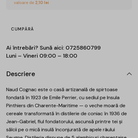
valoare de
2,10
lei
CUMPĂRĂ
Ai întrebări? Sună aici:
0725860799
Luni – Vineri 09:00 – 18:00
Descriere
Naud Cognac este o casă artizanală de spirtoase
fondată în 1923 de Emile Perrier, cu sediul pe Insula
Pinthiers din Charente-Maritime — o veche moară de
cereale transformată în distilerie de coniac în 1936 de
Jean-Gabriel, fiul fondatorului, ascunsă printre tei și
sălcii pe o mică insulă înconjurată de apele râului
Seugne. Distileria dispune de 5 alambicuri charentaise