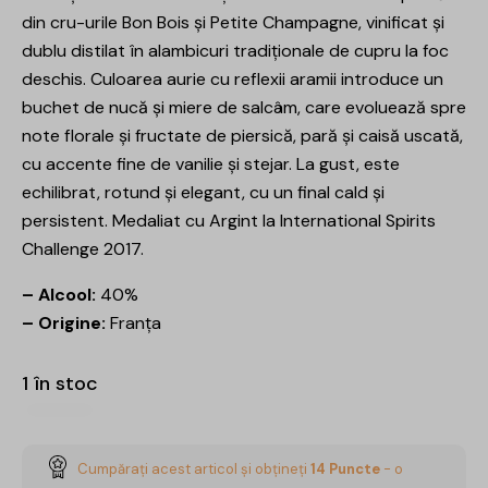
din cru-urile Bon Bois și Petite Champagne, vinificat și
dublu distilat în alambicuri tradiționale de cupru la foc
deschis. Culoarea aurie cu reflexii aramii introduce un
buchet de nucă și miere de salcâm, care evoluează spre
note florale și fructate de piersică, pară și caisă uscată,
cu accente fine de vanilie și stejar. La gust, este
echilibrat, rotund și elegant, cu un final cald și
persistent. Medaliat cu Argint la International Spirits
Challenge 2017.
– Alcool:
40%
– Origine:
Franța
1 în stoc
Cumpărați acest articol și obțineți
14
Puncte
- o