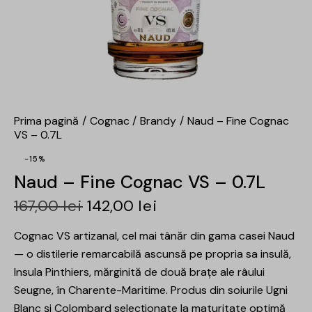
Prima pagină
Cognac
Brandy
Naud – Fine Cognac
VS – 0.7L
-15%
Naud – Fine Cognac VS – 0.7L
167,00
lei
142,00
lei
Cognac VS artizanal, cel mai tânăr din gama casei Naud
— o distilerie remarcabilă ascunsă pe propria sa insulă,
Insula Pinthiers, mărginită de două brațe ale râului
Seugne, în Charente-Maritime. Produs din soiurile Ugni
Blanc și Colombard selecționate la maturitate optimă