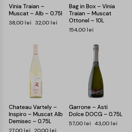
Vinia Traian –
Bag in Box – Vinia
Muscat – Alb – 0.75l
Traian – Muscat
Ottonel – 10L
38,00
lei
32,00
lei
154,00
lei
-26%
-25%
Chateau Vartely –
Garrone – Asti
Inspiro – Muscat Alb
Dolce DOCG – 0.75L
Demisec – 0.75L
57,00
lei
43,00
lei
27,00
lei
20,00
lei