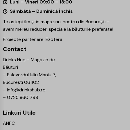
Luni – Vineri 09:00 – 18:00
Sâmbătă – Duminică Închis
Te așteptăm și în magazinul nostru din București –
avem mereu reduceri speciale la băuturile preferate!
Proiecte partenere:
Ezotera
Contact
Drinks Hub – Magazin de
Băuturi
–
Bulevardul Iuliu Maniu 7,
București 061102
–
info@drinkshub.ro
–
0725 860 799
Linkuri Utile
ANPC