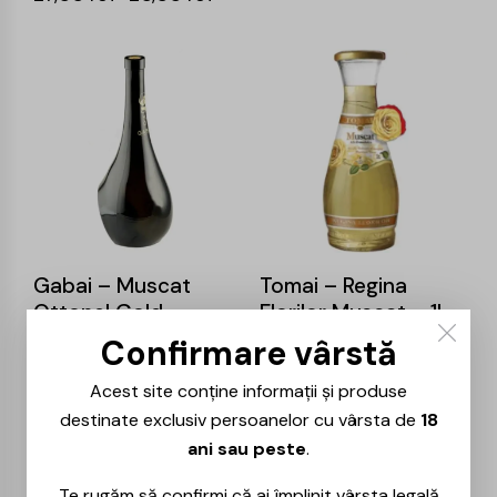
-25%
Gabai – Muscat
Tomai – Regina
Ottonel Gold –
Florilor Muscat – 1L
0.75L
Confirmare vârstă
22,00
lei
87,00
lei
65,00
lei
Acest site conține informații și produse
destinate exclusiv persoanelor cu vârsta de
18
ani sau peste
.
Te rugăm să confirmi că ai împlinit vârsta legală