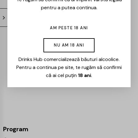
pentru a putea continua.
AM PESTE 18 ANI
NU AM 18 ANI
Panciu – Domeniile
Panciu – Spumant-
Drinks Hub comercializează băuturi alcoolice.
Alb Dulce – 0.75l
Pentru a continua pe site, te rugăm să confirmi
34,00
lei
că ai cel puțin
18 ani
.
Program