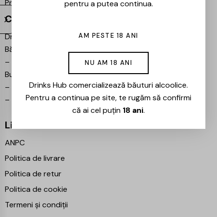
Proiecte partenere:
Ezotera
pentru a putea continua.
Contact
Drinks Hub – Magazin de
AM PESTE 18 ANI
Băuturi
–
Bulevardul Iuliu Maniu 7,
NU AM 18 ANI
București 061102
Drinks Hub comercializează băuturi alcoolice.
–
info@drinkshub.ro
Pentru a continua pe site, te rugăm să confirmi
–
0725 860 799
că ai cel puțin
18 ani
.
Linkuri Utile
ANPC
Politica de livrare
Politica de retur
Politica de cookie
Termeni și condiții