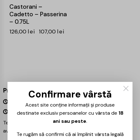
Castorani –
Cadetto – Passerina
– 0.75L
126,00
lei
107,00
lei
Program
Confirmare vârstă
Luni – Vineri 09:00 – 18:00
Acest site conține informații și produse
Sâmbătă – Duminică Închis
destinate exclusiv persoanelor cu vârsta de
18
ani sau peste
.
Te așteptăm și în magazinul nostru din București –
avem mereu reduceri speciale la băuturile preferate!
Te rugăm să confirmi că ai împlinit vârsta legală