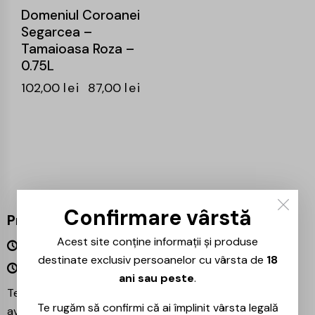
Domeniul Coroanei
Segarcea –
Tamaioasa Roza –
0.75L
102,00
lei
87,00
lei
Confirmare vârstă
Program
Acest site conține informații și produse
Luni – Vineri 09:00 – 18:00
destinate exclusiv persoanelor cu vârsta de
18
Sâmbătă – Duminică Închis
ani sau peste
.
Te așteptăm și în magazinul nostru din București –
Te rugăm să confirmi că ai împlinit vârsta legală
avem mereu reduceri speciale la băuturile preferate!