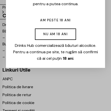
pentru a putea continua.
Proiecte partenere:
Ezotera
Contact
AM PESTE 18 ANI
Drinks Hub – Magazin de
Băuturi
NU AM 18 ANI
–
Bulevardul Iuliu Maniu 7,
București 061102
Drinks Hub comercializează băuturi alcoolice.
–
info@drinkshub.ro
Pentru a continua pe site, te rugăm să confirmi
–
0725 860 799
că ai cel puțin
18 ani
.
Linkuri Utile
ANPC
Politica de livrare
Politica de retur
Politica de cookie
Termeni și condiții