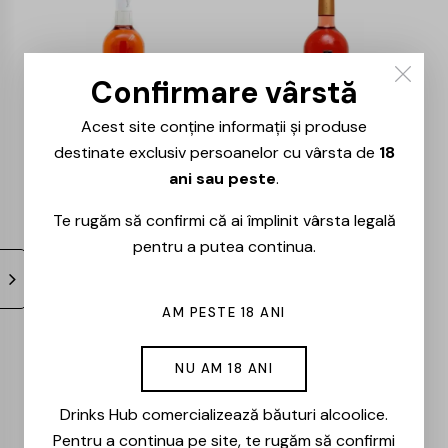
Confirmare vârstă
Acest site conține informații și produse
destinate exclusiv persoanelor cu vârsta de
18
ani sau peste
.
Vinia Traian –
Vinia Traian – IGP
Cabernet Sauvignon
Cabernet Sauvignon
Te rugăm să confirmi că ai împlinit vârsta legală
& Traminer – 0.75L
– 0.75L
pentru a putea continua.
17,00
lei
39,00
lei
AM PESTE 18 ANI
NU AM 18 ANI
Drinks Hub comercializează băuturi alcoolice.
Pentru a continua pe site, te rugăm să confirmi