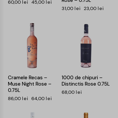
Rose – 0.75L
60,00
lei
45,00
lei
31,00
lei
23,00
lei
-26%
Cramele Recas –
1000 de chipuri –
Muse Night Rose –
Distinctis Rose 0.75L
0.75L
68,00
lei
86,00
lei
64,00
lei