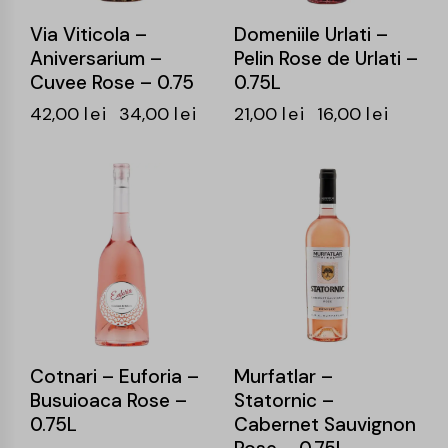
Via Viticola –
Domeniile Urlati –
Aniversarium –
Pelin Rose de Urlati –
Cuvee Rose – 0.75
0.75L
42,00
lei
34,00
lei
21,00
lei
16,00
lei
-25%
-26%
Cotnari – Euforia –
Murfatlar –
Busuioaca Rose –
Statornic –
0.75L
Cabernet Sauvignon