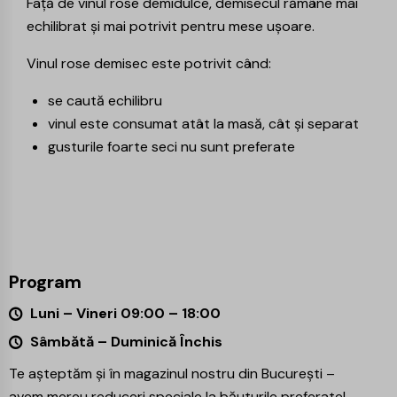
Față de
vinul rose demidulce
, demisecul rămâne mai
echilibrat și mai potrivit pentru mese ușoare.
Vinul rose demisec este potrivit când:
se caută echilibru
vinul este consumat atât la masă, cât și separat
gusturile foarte seci nu sunt preferate
Program
Luni – Vineri 09:00 – 18:00
Sâmbătă – Duminică Închis
Te așteptăm și în magazinul nostru din București –
avem mereu reduceri speciale la băuturile preferate!