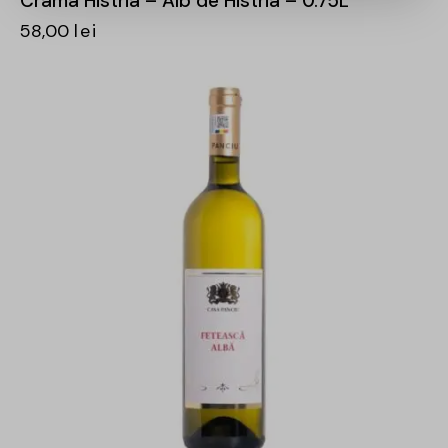
Crama Histria – Alb de Histria – 0.75L
58,00
lei