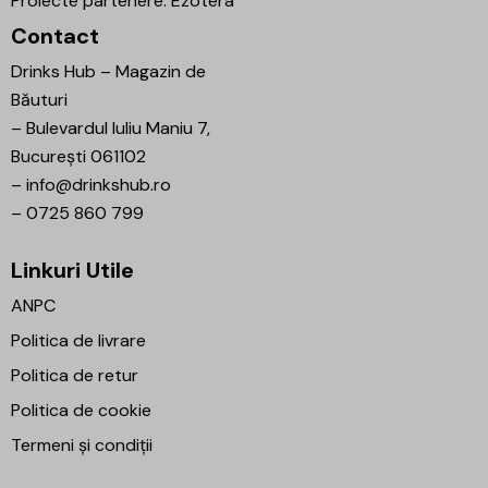
Proiecte partenere:
Ezotera
Contact
Drinks Hub – Magazin de
Băuturi
–
Bulevardul Iuliu Maniu 7,
București 061102
–
info@drinkshub.ro
–
0725 860 799
Linkuri Utile
ANPC
Politica de livrare
Politica de retur
Politica de cookie
Termeni și condiții