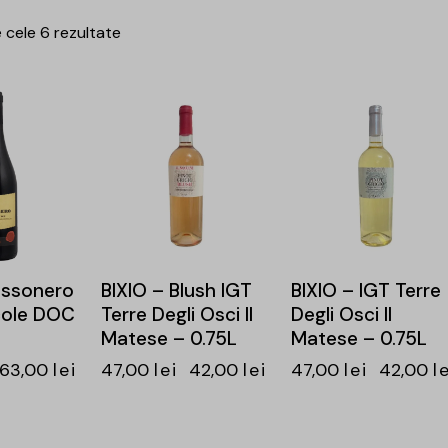
 cele 6 rezultate
-11%
-11%
assonero
BIXIO – Blush IGT
BIXIO – IGT Terre
cole DOC
Terre Degli Osci Il
Degli Osci Il
Matese – 0.75L
Matese – 0.75L
63,00
lei
47,00
lei
42,00
lei
47,00
lei
42,00
l