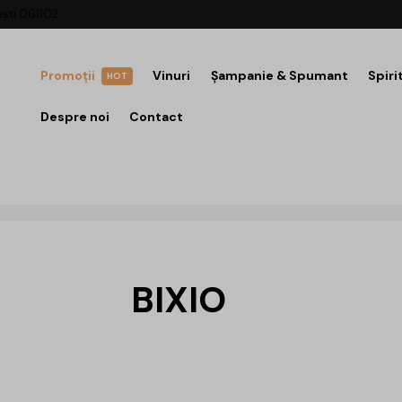
ești 061102
Promoții
Vinuri
Șampanie & Spumant
Spiri
HOT
Despre noi
Contact
BIXIO