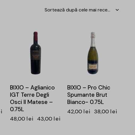
-10%
-10%
BIXIO – Aglianico
BIXIO – Pro Chic
IGT Terre Degli
Spumante Brut
Osci Il Matese –
Bianco- 0.75L
0.75L
ei
42,00
lei
38,00
lei
48,00
lei
43,00
lei