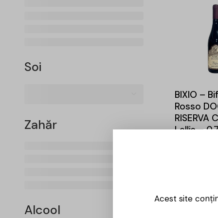
-9%
Soi
BIXIO – Bi
Rosso DO
RISERVA C
Zahăr
Lellis – 0.
64,00
lei
Acest site conți
Alcool