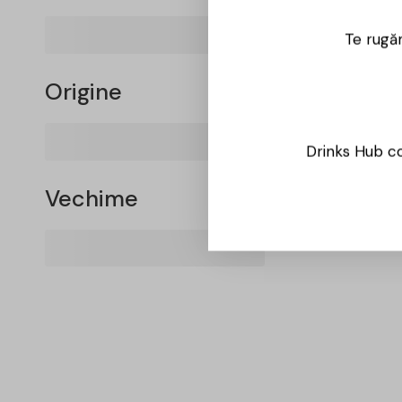
Te rugăm
Origine
Drinks Hub co
Vechime