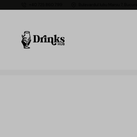
+40 725 860 799
Bulevardul Iuliu Maniu 7, Bucur