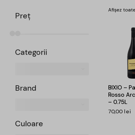
Afișez toate
Preț
-10%
Categorii
Brand
BIXIO – P
Rosso Ar
– 0.75L
70,00
lei
Culoare