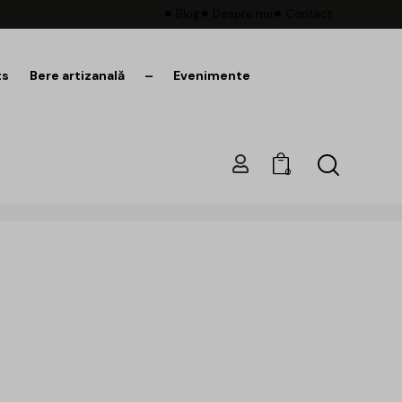
Blog
Despre noi
Contact
ts
Bere artizanală
–
Evenimente
0