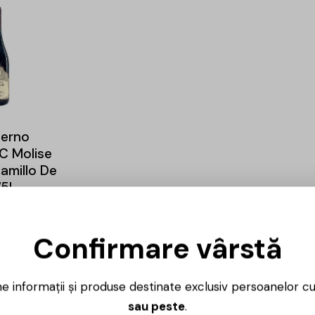
ferno
C Molise
amillo De
75L
58,00
lei
Confirmare vârstă
ne informații și produse destinate exclusiv persoanelor c
sau peste
.