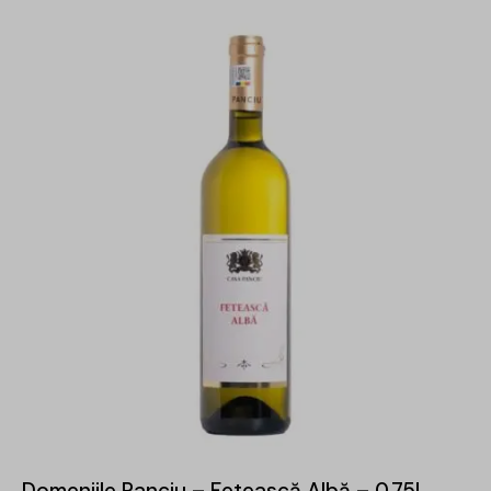
Domeniile Panciu – Fetească Albă – 0.75L