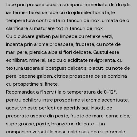
face prin presare usoara si separare imediata de drojdii,
iar fermentarea se face cu drojdii selectionate, le
temperatura controlata in tancuri de inox, urmata de o
clarificare si maturare tot in tancuri de inox.
Cu o culoare galben pai limpede cu reflexe verzi,
incanta prin aroma proaspata, fructata, cu note de
mar, pere, piersica alba si flori delicate. Gustul este
echilibrat, mineral, sec cu o aciditate revigoranta, cu
textura usoara si postgust delicat si placut, cu note de
pere, pepene galben, citrice proaspete ce se combina
cu prospetime si finete.
Recomandat a fi servit la o temperatura de 8-12º,
pentru echilibru intre prospetime si arome accentuate,
acest vin este perfect ca aperitiv sau insotit de
preparate usoare din peste, fructe de mare, carne alba,
supe groase, paste, branzeturi delicate – un
companion versatil la mese calde sau ocazii informale.