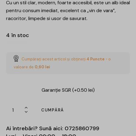
Cu un stil clar, modern, foarte accesibil, este un alb ideal
pentru consum imediat, excelent ca „vin de vara”,
racoritor, limpede si usor de savurat.
4 în stoc
Cumpărați acest articol și obțineți
4
Puncte
- o
valoare de
0,60
lei
Garanție SGR (+0.50 lei)
CUMPĂRĂ
Ai întrebări? Sună aici:
0725860799