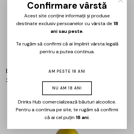
Confirmare vârstă
Acest site conține informații și produse
destinate exclusiv persoanelor cu vârsta de
18
ani sau peste
.
Te rugăm să confirmi că ai împlinit vârsta legală
pentru a putea continua.
Domeniile Panciu – Fetească Neagră – 0.75L
AM PESTE 18 ANI
21,00
lei
NU AM 18 ANI
Drinks Hub comercializează băuturi alcoolice.
Pentru a continua pe site, te rugăm să confirmi
că ai cel puțin
18 ani
.