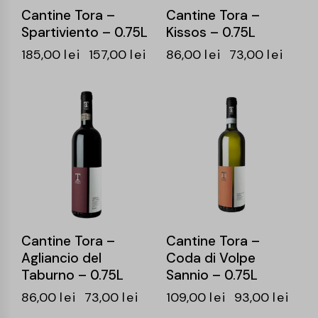
Cantine Tora –
Cantine Tora –
Spartiviento – 0.75L
Kissos – 0.75L
185,00
lei
157,00
lei
86,00
lei
73,00
lei
-15%
-15%
Cantine Tora –
Cantine Tora –
Agliancio del
Coda di Volpe
Taburno – 0.75L
Sannio – 0.75L
86,00
lei
73,00
lei
109,00
lei
93,00
lei