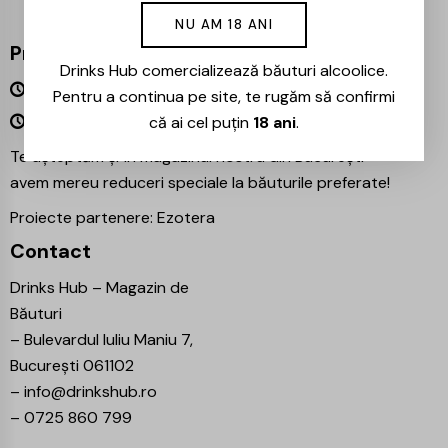
NU AM 18 ANI
Program
Drinks Hub comercializează băuturi alcoolice.
Luni – Vineri 09:00 – 18:00
Pentru a continua pe site, te rugăm să confirmi
Sâmbătă – Duminică Închis
că ai cel puțin
18 ani
.
Te așteptăm și în magazinul nostru din București –
avem mereu reduceri speciale la băuturile preferate!
Proiecte partenere:
Ezotera
Contact
Drinks Hub – Magazin de
Băuturi
–
Bulevardul Iuliu Maniu 7,
București 061102
–
info@drinkshub.ro
–
0725 860 799