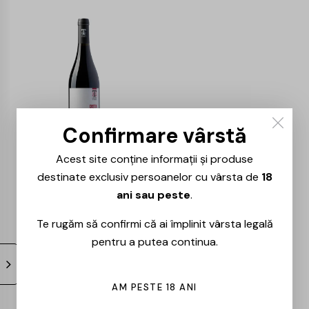
-15%
Confirmare vârstă
Acest site conține informații și produse
Cantine Tora –
Costa San Rocco
destinate exclusiv persoanelor cu vârsta de
18
Aglianico – 0.75L
ani sau peste
.
142,00
lei
121,00
lei
Te rugăm să confirmi că ai împlinit vârsta legală
pentru a putea continua.
AM PESTE 18 ANI