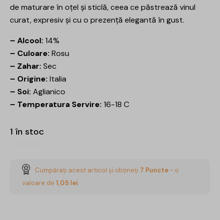
de maturare în oțel și sticlă, ceea ce păstrează vinul
curat, expresiv și cu o prezență elegantă în gust.
– Alcool:
14%
– Culoare:
Rosu
– Zahar:
Sec
– Origine:
Italia
– Soi:
Aglianico
– Temperatura Servire:
16-18 C
1 în stoc
Cumpărați acest articol și obțineți
7
Puncte
- o
valoare de
1,05
lei