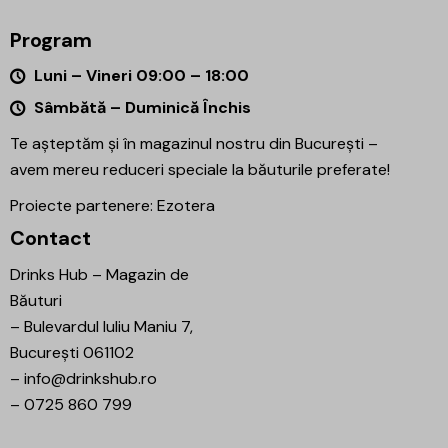
Program
Luni – Vineri 09:00 – 18:00
Sâmbătă – Duminică Închis
Te așteptăm și în magazinul nostru din București –
avem mereu reduceri speciale la băuturile preferate!
Proiecte partenere:
Ezotera
Contact
Drinks Hub – Magazin de
Băuturi
–
Bulevardul Iuliu Maniu 7,
București 061102
–
info@drinkshub.ro
–
0725 860 799