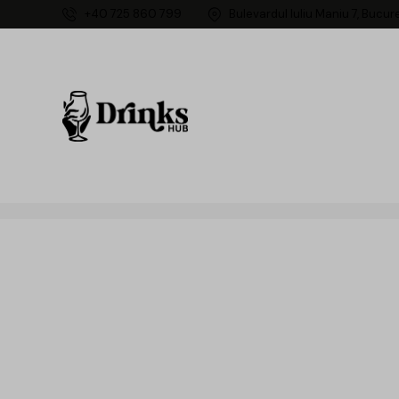
+40 725 860 799
Bulevardul Iuliu Maniu 7, Bucur