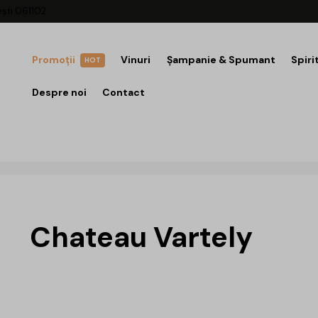
ești 061102
Promoții
Vinuri
Șampanie & Spumant
Spiri
HOT
Despre noi
Contact
Chateau Vartely