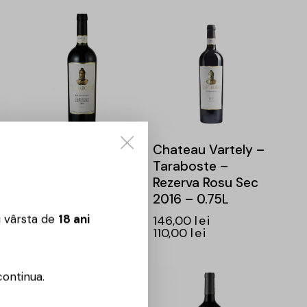
-25%
-25%
–
Chateau Vartely –
Chateau Vartely –
Taraboste –
Taraboste –
Cabernet
Rezerva Rosu Sec
Sauvignon – 0.75L
2016 – 0.75L
u vârsta de
18 ani
145,00
lei
146,00
lei
109,00
lei
110,00
lei
continua.
-26%
-24%