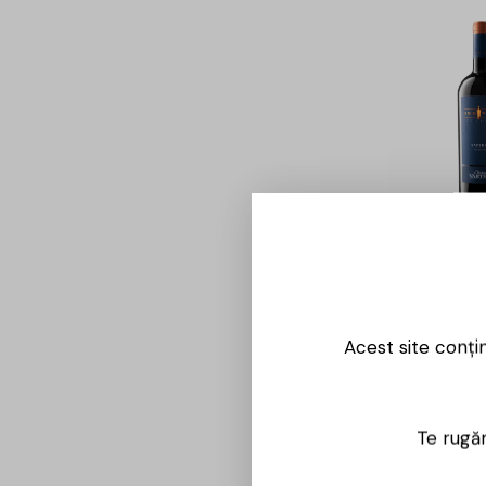
-26%
Chateau V
Individo –
Rosu – 0.
70,00
lei
Acest site conți
Te rugăm
-25%