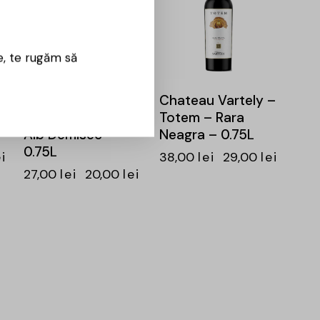
e, te rugăm să
–
Chateau Vartely –
Chateau Vartely –
–
Inspiro – Muscat
Totem – Rara
Alb Demisec –
Neagra – 0.75L
0.75L
ei
38,00
lei
29,00
lei
27,00
lei
20,00
lei