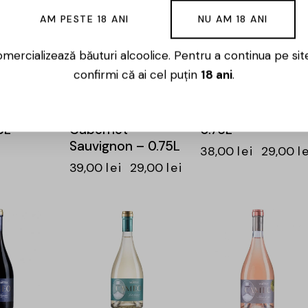
AM PESTE 18 ANI
NU AM 18 ANI
mercializează băuturi alcoolice. Pentru a continua pe sit
confirmi că ai cel puțin
18 ani
.
artely –
Chateau Vartely –
Chateau Vartely 
 – Pinot
Individo – Merlot &
Totem – Viorica 
5L
Cabernet
0.75L
Sauvignon – 0.75L
38,00
lei
29,00
l
39,00
lei
29,00
lei
-26%
-25%