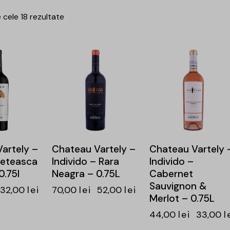
 cele 18 rezultate
-26%
-25%
artely –
Chateau Vartely –
Chateau Vartely 
Feteasca
Individo – Rara
Individo –
0.75l
Neagra – 0.75L
Cabernet
Sauvignon &
32,00
lei
70,00
lei
52,00
lei
Merlot – 0.75L
44,00
lei
33,00
l