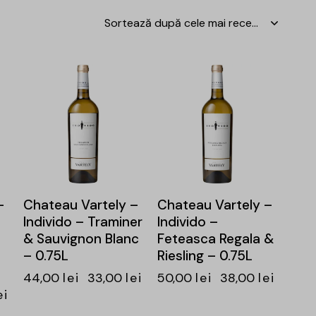
-25%
-24%
–
Chateau Vartely –
Chateau Vartely –
Individo – Traminer
Individo –
& Sauvignon Blanc
Feteasca Regala &
– 0.75L
Riesling – 0.75L
44,00
lei
33,00
lei
50,00
lei
38,00
lei
ei