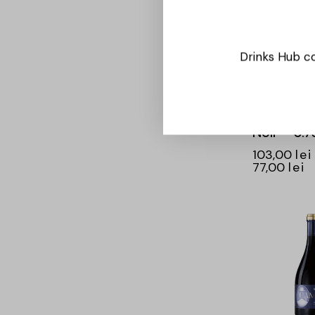
Drinks Hub co
Chateau V
Taraboste
Noir – 0.7
103,00
lei
77,00
lei
-26%