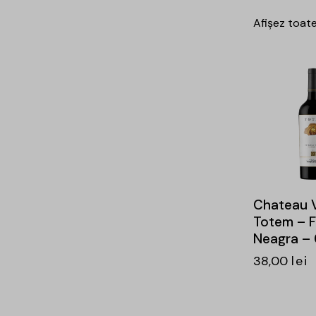
Afișez toate
-16%
Chateau V
Totem – 
Neagra – 
38,00
lei