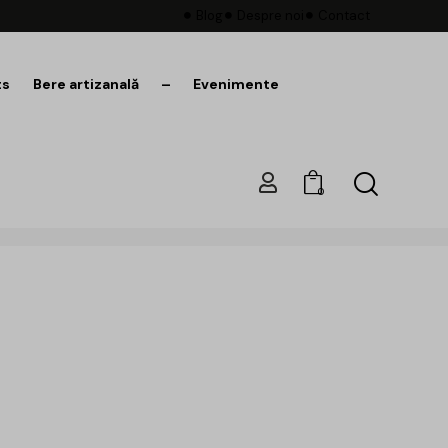
Blog
Despre noi
Contact
ts
Bere artizanală
–
Evenimente
0