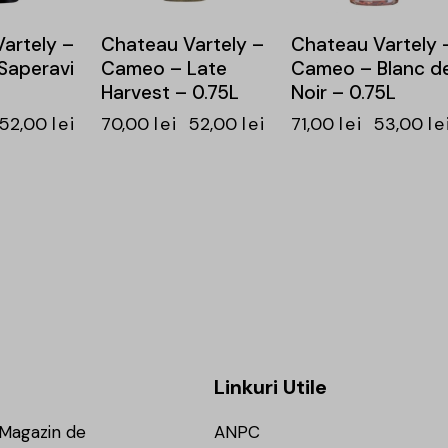
artely –
Chateau Vartely –
Chateau Vartely 
Saperavi
Cameo – Late
Cameo – Blanc d
Harvest – 0.75L
Noir – 0.75L
52,00
lei
70,00
lei
52,00
lei
71,00
lei
53,00
le
Linkuri Utile
 Magazin de
ANPC