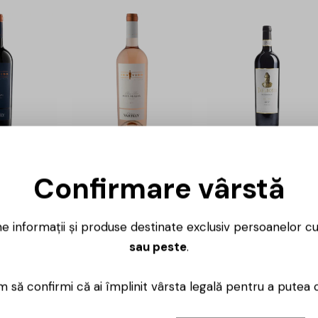
-24%
-25%
artely –
Chateau Vartely –
Chateau Vartely 
 Saperavi
Individo – Rara
Taraboste –
Confirmare vârstă
75L
Neagra Rose –
Rezerva Rosu Sec
0.75L
2015 – 0.75L
52,00
lei
ne informații și produse destinate exclusiv persoanelor c
49,00
lei
37,00
lei
145,00
lei
109,00
lei
sau peste
.
 să confirmi că ai împlinit vârsta legală pentru a putea 
-26%
-24%