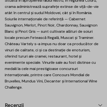
Situată în apropierea râului Nistru, în regiunea Codru,
crama administrează suprafețe extinse de viță-de-vie
atât în centrul și sudul Moldovei, cât și în România.
Soiurile internaționale de referință — Cabernet
Sauvignon, Merlot, Pinot Noir, Chardonnay, Sauvignon
Blanc și Pinot Gris — sunt cultivate alături de soiuri
locale precum Fetească Regală, Muscat și Traminer.
Château Vartely s-a impus nu doar ca producător de
vinuri de calitate, ci și ca destinație de enoturism,
oferind tururi ale cramei, restaurant, hotel și
evenimente speciale. Vinurile sale au fost distinse cu
medalii la cele mai prestigioase concursuri
internaționale, printre care Concours Mondial de
Bruxelles, Mundus Vini, Decanter și International Wine
Challenge.
Recenzii