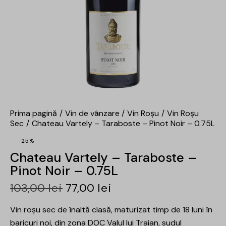
Prima pagină
Vin de vânzare
Vin Roșu
Vin Roșu
Sec
Chateau Vartely – Taraboste – Pinot Noir – 0.75L
-25%
Chateau Vartely – Taraboste –
Pinot Noir – 0.75L
103,00
lei
77,00
lei
Vin roșu sec de înaltă clasă, maturizat timp de 18 luni în
baricuri noi, din zona DOC Valul lui Traian, sudul