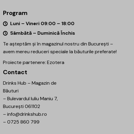
Program
Luni – Vineri 09:00 – 18:00
Sâmbătă – Duminică Închis
Te așteptăm și în magazinul nostru din București –
avem mereu reduceri speciale la băuturile preferate!
Proiecte partenere:
Ezotera
Contact
Drinks Hub – Magazin de
Băuturi
–
Bulevardul Iuliu Maniu 7,
București 061102
–
info@drinkshub.ro
–
0725 860 799