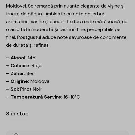
Moldovei. Se remarcă prin nuanțe elegante de vișine și
fructe de pădure, îmbinate cu note de ierburi
aromatice, vanilie și cacao. Textura este mătăsoasă, cu
o aciditate moderată și taninuri fine, perceptibile pe
final. Postgustul aduce note savuroase de condimente,
de durată și rafinat.
– Alcool:
14%
– Culoare:
Roșu
– Zahar:
Sec
– Origine:
Moldova
– Soi:
Pinot Noir
– Temperatură Servire:
16-18°C
3 în stoc