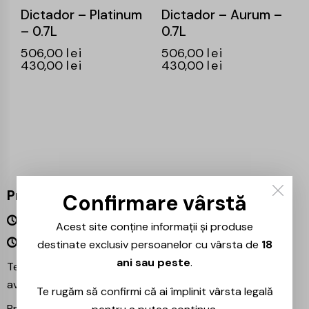
Dictador – Platinum
Dictador – Aurum –
– 0.7L
0.7L
506,00
lei
506,00
lei
430,00
lei
430,00
lei
Program
Confirmare vârstă
Luni – Vineri 09:00 – 18:00
Acest site conține informații și produse
Sâmbătă – Duminică Închis
destinate exclusiv persoanelor cu vârsta de
18
ani sau peste
.
Te așteptăm și în magazinul nostru din București –
avem mereu reduceri speciale la băuturile preferate!
Te rugăm să confirmi că ai împlinit vârsta legală
Proiecte partenere:
Ezotera