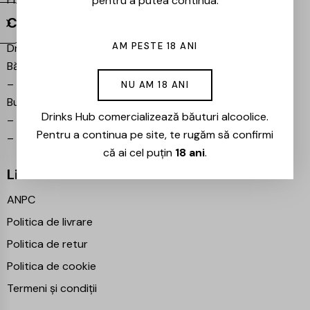
pentru a putea continua.
Contact
AM PESTE 18 ANI
Drinks Hub – Magazin de
Băuturi
–
Bulevardul Iuliu Maniu 7,
NU AM 18 ANI
București 061102
Drinks Hub comercializează băuturi alcoolice.
–
info@drinkshub.ro
Pentru a continua pe site, te rugăm să confirmi
–
0725 860 799
că ai cel puțin
18 ani
.
Linkuri Utile
ANPC
Politica de livrare
Politica de retur
Politica de cookie
Termeni și condiții