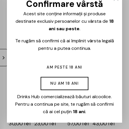
Confirmare vârstă
Acest site conține informații și produse
Garrone – Spritz –
Garrone – Bianco –
destinate exclusiv persoanelor cu vârsta de
18
1L
1L
ani sau peste
.
44,00
lei
33,00
lei
48,00
lei
36,00
lei
Te rugăm să confirmi că ai împlinit vârsta legală
pentru a putea continua.
-23%
-25%
AM PESTE 18 ANI
NU AM 18 ANI
Drinks Hub comercializează băuturi alcoolice.
Pentru a continua pe site, te rugăm să confirmi
Garrone – Bianco –
Garrone – Asti
că ai cel puțin
18 ani
.
0.5L
Dolce DOCG – 0.75L
30,00
lei
23,00
lei
57,00
lei
43,00
lei