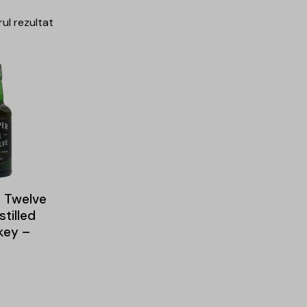
rul rezultat
 Twelve
stilled
key –