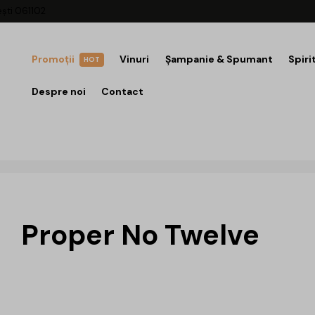
ești 061102
Promoții
Vinuri
Șampanie & Spumant
Spiri
HOT
Despre noi
Contact
Proper No Twelve