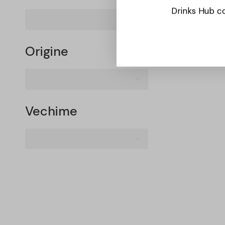
Drinks Hub co
Origine
Vechime