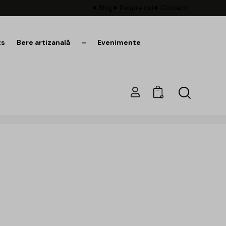
Blog
Despre noi
Contact
ts
Bere artizanală
–
Evenimente
0