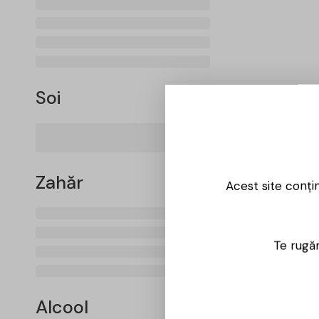
Soi
Zahăr
Acest site conți
Te rugăm
Alcool