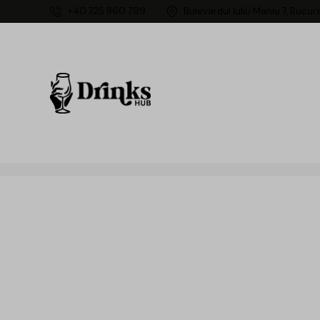
+40 725 860 799
Bulevardul Iuliu Maniu 7, Bucur