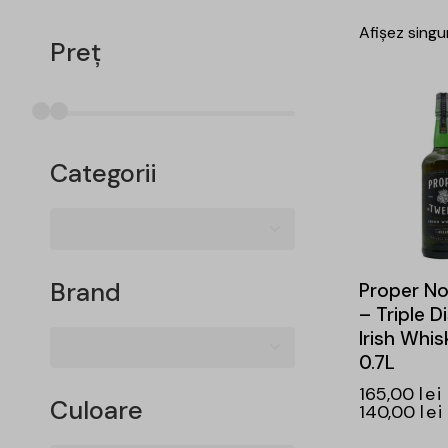
Afișez singu
Preț
-15%
Categorii
Brand
Proper No
– Triple Di
Irish Whis
0.7L
165,00
lei
Culoare
140,00
lei