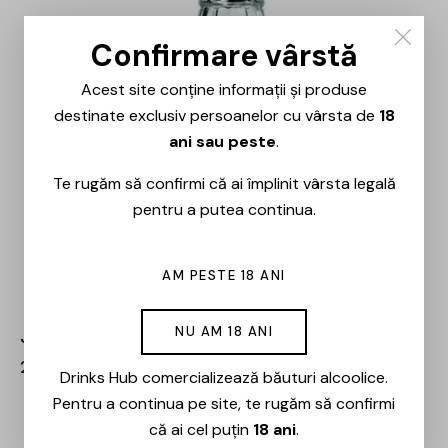
Confirmare vârstă
Acest site conține informații și produse
destinate exclusiv persoanelor cu vârsta de
18
ani sau peste
.
Te rugăm să confirmi că ai împlinit vârsta legală
pentru a putea continua.
AM PESTE 18 ANI
NU AM 18 ANI
Jack Daniel’s – Single Barrel Whiskey – 0.7L
219,00
lei
186,00
lei
Drinks Hub comercializează băuturi alcoolice.
Pentru a continua pe site, te rugăm să confirmi
că ai cel puțin
18 ani
.
-15%