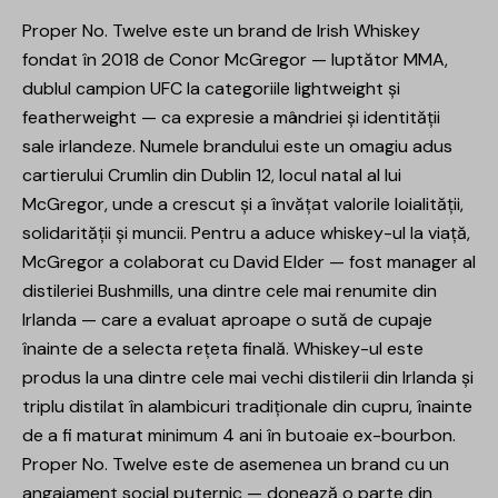
Proper No. Twelve este un brand de Irish Whiskey
fondat în 2018 de Conor McGregor — luptător MMA,
dublul campion UFC la categoriile lightweight și
featherweight — ca expresie a mândriei și identității
sale irlandeze. Numele brandului este un omagiu adus
cartierului Crumlin din Dublin 12, locul natal al lui
McGregor, unde a crescut și a învățat valorile loialității,
solidarității și muncii. Pentru a aduce whiskey-ul la viață,
McGregor a colaborat cu David Elder — fost manager al
distileriei Bushmills, una dintre cele mai renumite din
Irlanda — care a evaluat aproape o sută de cupaje
înainte de a selecta rețeta finală. Whiskey-ul este
produs la una dintre cele mai vechi distilerii din Irlanda și
triplu distilat în alambicuri tradiționale din cupru, înainte
de a fi maturat minimum 4 ani în butoaie ex-bourbon.
Proper No. Twelve este de asemenea un brand cu un
angajament social puternic — donează o parte din