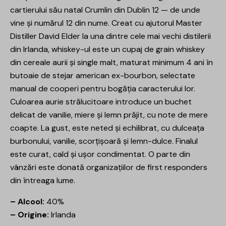
cartierului său natal Crumlin din Dublin 12 — de unde
vine și numărul 12 din nume. Creat cu ajutorul Master
Distiller David Elder la una dintre cele mai vechi distilerii
din Irlanda, whiskey-ul este un cupaj de grain whiskey
din cereale aurii și single malt, maturat minimum 4 ani în
butoaie de stejar american ex-bourbon, selectate
manual de cooperi pentru bogăția caracterului lor.
Culoarea aurie strălucitoare introduce un buchet
delicat de vanilie, miere și lemn prăjit, cu note de mere
coapte. La gust, este neted și echilibrat, cu dulceața
burbonului, vanilie, scorțișoară și lemn-dulce. Finalul
este curat, cald și ușor condimentat. O parte din
vânzări este donată organizațiilor de first responders
din întreaga lume.
– Alcool:
40%
– Origine:
Irlanda