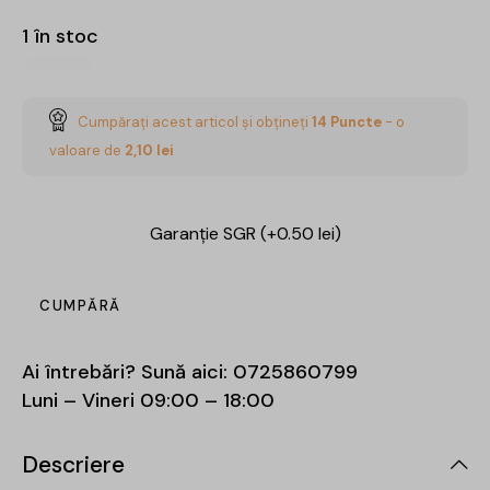
1 în stoc
Cumpărați acest articol și obțineți
14
Puncte
- o
valoare de
2,10
lei
Garanție SGR (+0.50 lei)
CUMPĂRĂ
Ai întrebări? Sună aici:
0725860799
Luni – Vineri 09:00 – 18:00
Descriere