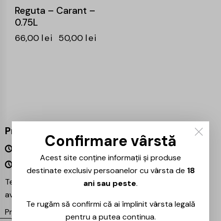
Reguta – Carant –
0.75L
66,00
lei
50,00
lei
Program
Confirmare vârstă
Luni – Vineri 09:00 – 18:00
Acest site conține informații și produse
Sâmbătă – Duminică Închis
destinate exclusiv persoanelor cu vârsta de
18
Te așteptăm și în magazinul nostru din București –
ani sau peste
.
avem mereu reduceri speciale la băuturile preferate!
Te rugăm să confirmi că ai împlinit vârsta legală
Proiecte partenere:
Ezotera
pentru a putea continua.