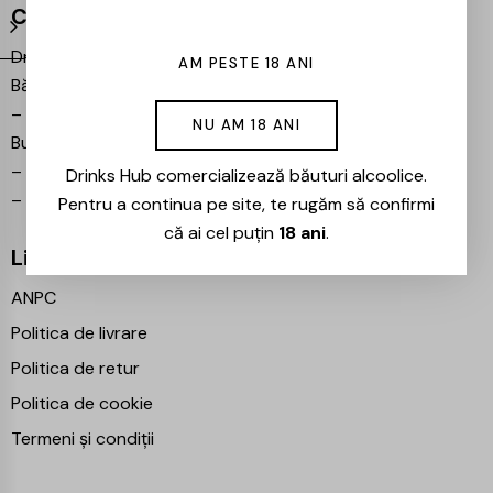
Contact
Drinks Hub – Magazin de
AM PESTE 18 ANI
Băuturi
–
Bulevardul Iuliu Maniu 7,
NU AM 18 ANI
București 061102
–
info@drinkshub.ro
Drinks Hub comercializează băuturi alcoolice.
–
0725 860 799
Pentru a continua pe site, te rugăm să confirmi
că ai cel puțin
18 ani
.
Linkuri Utile
ANPC
Politica de livrare
Politica de retur
Politica de cookie
Termeni și condiții