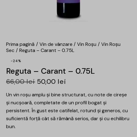
Prima pagină
Vin de vânzare
Vin Roșu
Vin Roșu
Sec
Reguta – Carant – 0.75L
-24%
Reguta – Carant – 0.75L
66,00
lei
50,00
lei
Un vin roșu amplu și bine structurat, cu note de cireșe
și nucșoară, completate de un profil bogat și
persistent. În gust este catifelat, rotund și generos, cu
suficientă forță cât să rămână serios, dar și cu echilibru
bun.