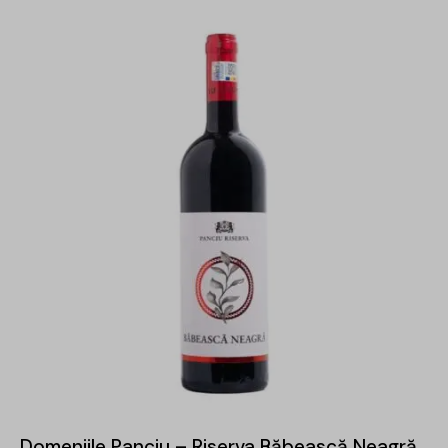
Domeniile Panciu – Riserva Băbească Neagră