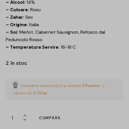
– Alcool:
14%
– Culoare:
Rosu
– Zahar:
Sec
– Origine:
Italia
– Soi:
Merlot, Cabernet Sauvignon, Refosco dal
Peduncolo Rosso
– Temperatura Servire:
16-18 C
2 în stoc
Cumpărați acest articol și obțineți
5
Puncte
- o
valoare de
0,75
lei
CUMPĂRĂ