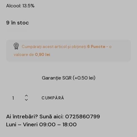
Alcool: 13.5%
9 în stoc
Cumpărați acest articol și obțineți
6
Puncte
- o
valoare de
0,90
lei
Garanție SGR (+0.50 lei)
CUMPĂRĂ
Ai întrebări? Sună aici:
0725860799
Luni – Vineri 09:00 – 18:00