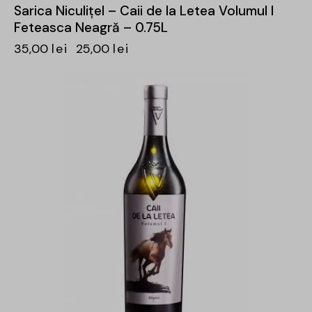
Sarica Niculițel – Caii de la Letea Volumul I
Feteasca Neagră – 0.75L
35,00
lei
25,00
lei
-31%