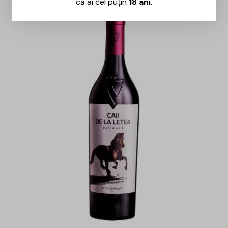
că ai cel puțin
18 ani
.
-29%