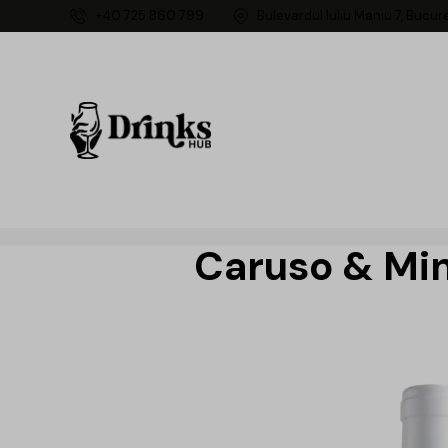
+40 725 860 799
Bulevardul Iuliu Maniu 7, Bucur
Caruso & Min