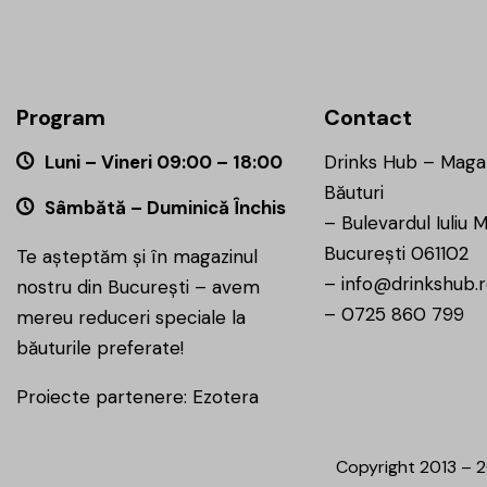
Program
Contact
Luni – Vineri 09:00 – 18:00
Drinks Hub – Maga
Băuturi
Sâmbătă – Duminică Închis
–
Bulevardul Iuliu M
București 061102
Te așteptăm și în magazinul
–
info@drinkshub.
nostru din București – avem
–
0725 860 799
mereu reduceri speciale la
băuturile preferate!
Proiecte partenere:
Ezotera
Copyright 2013 – 2