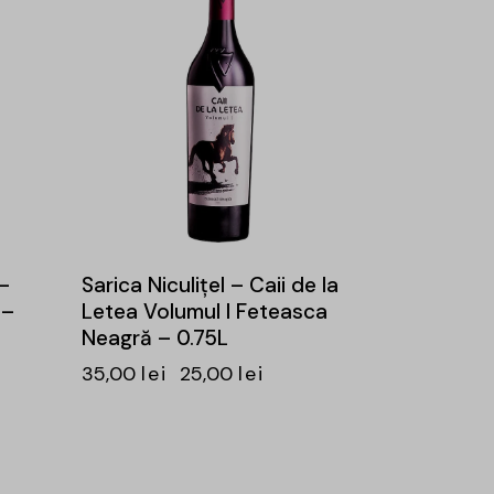
–
Sarica Niculițel – Caii de la
 –
Letea Volumul I Feteasca
Neagră – 0.75L
35,00
lei
25,00
lei