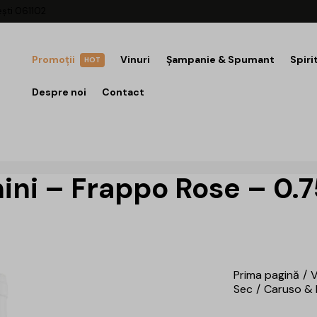
ești 061102
Promoții
Vinuri
Șampanie & Spumant
Spiri
HOT
Despre noi
Contact
ini – Frappo Rose – 0.
Prima pagină
V
Sec
Caruso & 