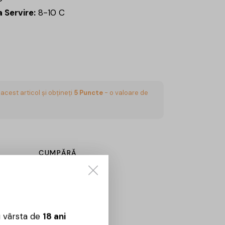
 Servire:
8-10 C
acest articol și obțineți
5
Puncte
- o valoare de
CUMPĂRĂ
Sună aici:
0725860799
 09:00 – 18:00
u vârsta de
18 ani