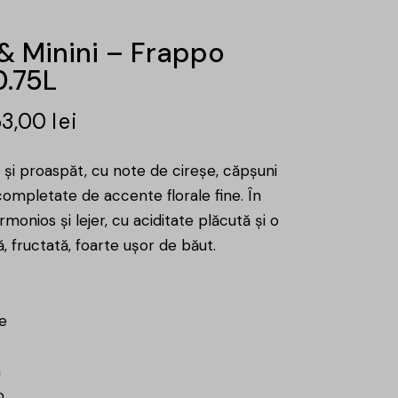
& Minini – Frappo
0.75L
53,00
lei
 și proaspăt, cu note de cireșe, căpșuni
, completate de accente florale fine. În
rmonios și lejer, cu aciditate plăcută și o
, fructată, foarte ușor de băut.
e
a
o