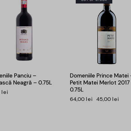
niile Panciu –
Domeniile Prince Matei 
ască Neagră – 0.75L
Petit Matei Merlot 2017
0.75L
0
lei
64,00
lei
45,00
lei