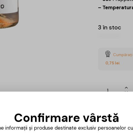
– Temperatura
3 în stoc
Cumpărați 
0,75
lei
Ai întrebări? 
Confirmare vârstă
Luni – Vineri
ne informații și produse destinate exclusiv persoanelor c