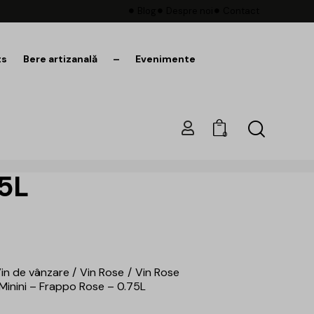
Blog
Despre noi
Contact
ts
Bere artizanală
–
Evenimente
0
75L
in de vânzare
Vin Rose
Vin Rose
Minini – Frappo Rose – 0.75L