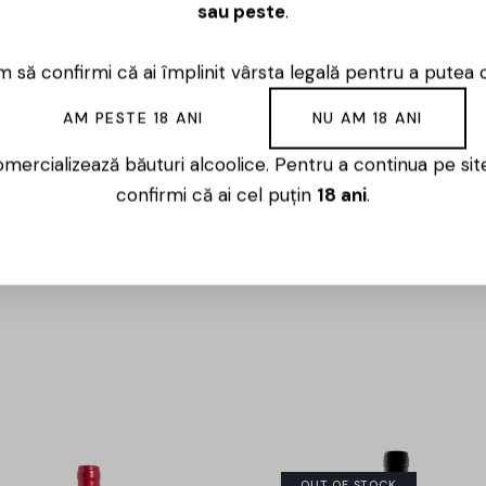
sau peste
.
 să confirmi că ai împlinit vârsta legală pentru a putea 
AM PESTE 18 ANI
NU AM 18 ANI
 Marsala, orientată spre soiuri locale și stiluri moderne c
inuri albe și roșii, cât și rosé-uri proaspete, expresive și uș
mercializează băuturi alcoolice. Pentru a continua pe sit
confirmi că ai cel puțin
18 ani
.
OUT OF STOCK
-3