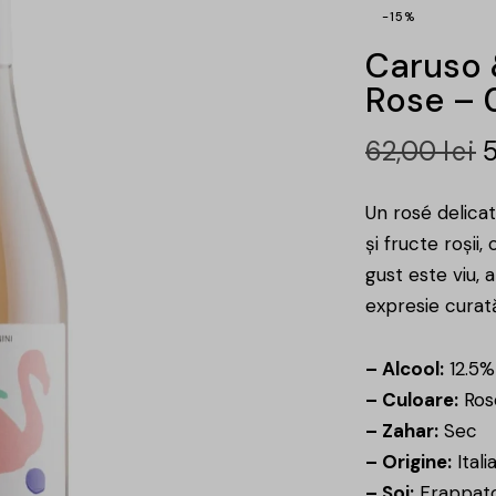
-15%
Caruso 
Rose – 
62,00
lei
Un rosé delicat
și fructe roșii
gust este viu, a
expresie curată
– Alcool:
12.5%
– Culoare:
Ros
– Zahar:
Sec
– Origine:
Itali
– Soi:
Frappat