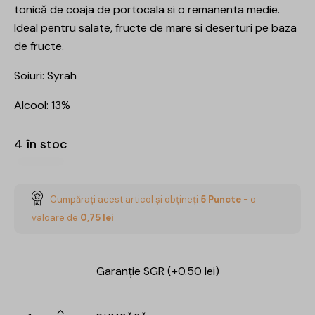
tonică de coaja de portocala si o remanenta medie.
Ideal pentru salate, fructe de mare si deserturi pe baza
de fructe.
Soiuri: Syrah
Alcool: 13%
4 în stoc
Cumpărați acest articol și obțineți
5
Puncte
- o
valoare de
0,75
lei
Garanție SGR (+0.50 lei)