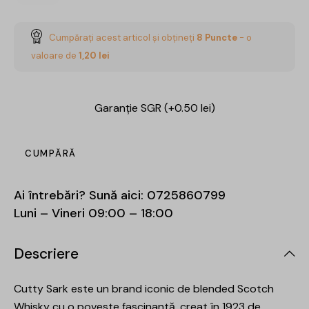
Cumpărați acest articol și obțineți
8
Puncte
- o
valoare de
1,20
lei
Garanție SGR (+0.50 lei)
CUMPĂRĂ
Ai întrebări? Sună aici:
0725860799
Luni – Vineri 09:00 – 18:00
Descriere
Cutty Sark este un brand iconic de blended Scotch
Whisky cu o poveste fascinantă, creat în 1923 de