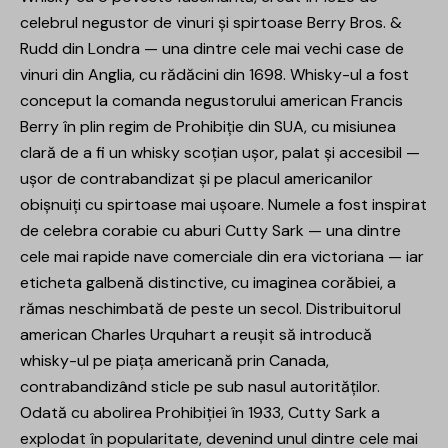
celebrul negustor de vinuri și spirtoase Berry Bros. &
Rudd din Londra — una dintre cele mai vechi case de
vinuri din Anglia, cu rădăcini din 1698. Whisky-ul a fost
conceput la comanda negustorului american Francis
Berry în plin regim de Prohibiție din SUA, cu misiunea
clară de a fi un whisky scoțian ușor, palat și accesibil —
ușor de contrabandizat și pe placul americanilor
obișnuiți cu spirtoase mai ușoare. Numele a fost inspirat
de celebra corabie cu aburi Cutty Sark — una dintre
cele mai rapide nave comerciale din era victoriana — iar
eticheta galbenă distinctive, cu imaginea corăbiei, a
rămas neschimbată de peste un secol. Distribuitorul
american Charles Urquhart a reușit să introducă
whisky-ul pe piața americană prin Canada,
contrabandizând sticle pe sub nasul autorităților.
Odată cu abolirea Prohibiției în 1933, Cutty Sark a
explodat în popularitate, devenind unul dintre cele mai