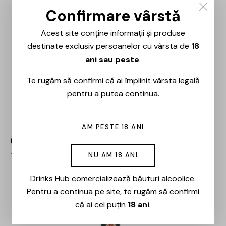
Confirmare vârstă
Acest site conține informații și produse
destinate exclusiv persoanelor cu vârsta de
18
ani sau peste
.
Te rugăm să confirmi că ai împlinit vârsta legală
pentru a putea continua.
AM PESTE 18 ANI
Grand Empereur – VSOP Brandy – 0.7L
100,00
lei
85,00
lei
NU AM 18 ANI
Drinks Hub comercializează băuturi alcoolice.
-15%
Pentru a continua pe site, te rugăm să confirmi
că ai cel puțin
18 ani
.