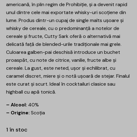
americană, în plin regim de Prohibiție, și a devenit rapid
unul dintre cele mai exportate whisky-uri scoțiene din
lume. Produs dintr-un cupaj de single malts ușoare și
whisky de cereale, cu o predominanță a notelor de
cereale și fructe, Cutty Sark oferă o alternativă mai
delicată față de blended-urile tradiționale mai grele.
Culoarea galben-pai deschisă introduce un buchet
proaspăt, cu note de citrice, vanilie, fructe albe și
cereale. La gust, este neted, ușor și echilibrat, cu
caramel discret, miere și o notă ușoară de stejar. Finalul
este curat și scurt. Ideal în cocktailuri clasice sau
highball cu apă tonică.
– Alcool:
40%
– Origine:
Scoția
1 în stoc