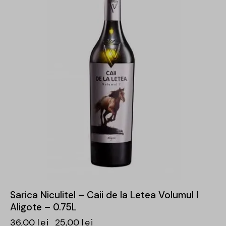
Sarica Niculitel – Caii de la Letea Volumul I
Aligote – 0.75L
36,00
lei
25,00
lei