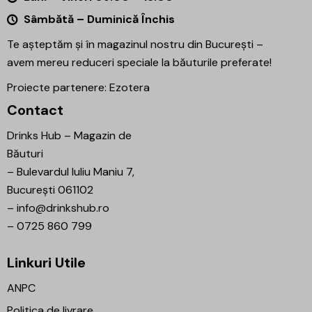
Sâmbătă – Duminică Închis
Te așteptăm și în magazinul nostru din București –
avem mereu reduceri speciale la băuturile preferate!
Proiecte partenere:
Ezotera
Contact
Drinks Hub – Magazin de
Băuturi
–
Bulevardul Iuliu Maniu 7,
București 061102
–
info@drinkshub.ro
–
0725 860 799
Linkuri Utile
ANPC
Politica de livrare