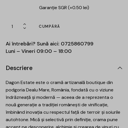
Garanție SGR (+0.50 lei)
CUMPĂRĂ
Ai întrebări? Sună aici:
0725860799
Luni – Vineri 09:00 – 18:00
Descriere
Dagon Estate este o cramă artizanală boutique din
podgoria Dealu Mare, România, fondată cu o viziune
îndrăzneață și modernă — aceea de a reprezenta o
nouă generație a tradiției românești de vinificație,
îmbinând inovația cu respectul față de terroir și soiurile
autohtone. Mică și selectivă prin definiție, crama pune
accent pe descoperire, alchimie și crearea de vinuri cu