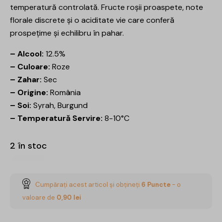
temperatură controlată. Fructe roșii proaspete, note
florale discrete și o aciditate vie care conferă
prospețime și echilibru în pahar.
– Alcool:
12.5%
– Culoare:
Roze
– Zahar:
Sec
– Origine:
România
– Soi:
Syrah, Burgund
– Temperatură Servire:
8-10°C
2 în stoc
Cumpărați acest articol și obțineți
6
Puncte
- o
valoare de
0,90
lei