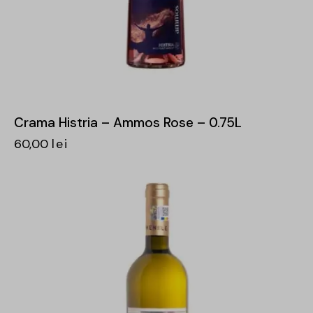
Crama Histria – Ammos Rose – 0.75L
60,00
lei