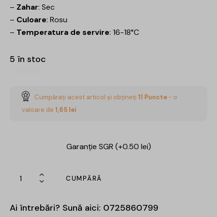
–
Zahar
: Sec
–
Culoare
: Rosu
–
Temperatura de servire
: 16-18°C
5 în stoc
Cumpărați acest articol și obțineți
11
Puncte
- o
valoare de
1,65
lei
Garanție SGR (+0.50 lei)
CUMPĂRĂ
Ai întrebări? Sună aici:
0725860799