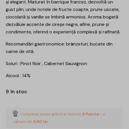
și elegant. Maturat în barrique francez, dezvoltă un
gust plin, unde notele de fructe coapte, prune uscate,
ciocolată și vanilie se îmbină armonios. Aroma bogată
dezvăluie accente de cireșe negre, afine, prune și
condimente, oferind o experiență complexă și rafinată.
Recomandări gastronomice: brânzeturi, bucate din
carne de vită.
Soiuri : Pinot Noir , Cabernet Sauvignon
Alcool : 14%
9 în stoc
Cumpărați acest articol și obțineți
4
Puncte
- o
valoare de
0,60
lei