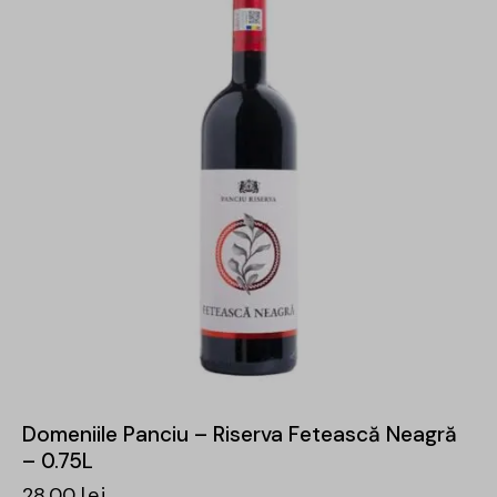
Domeniile Panciu – Riserva Fetească Neagră
– 0.75L
28,00
lei