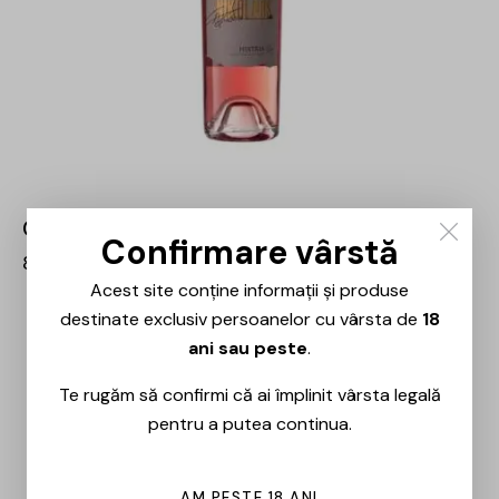
Crama Histria – Nikolaos – 0.75L
Confirmare vârstă
83,00
lei
Acest site conține informații și produse
destinate exclusiv persoanelor cu vârsta de
18
ani sau peste
.
Te rugăm să confirmi că ai împlinit vârsta legală
pentru a putea continua.
AM PESTE 18 ANI