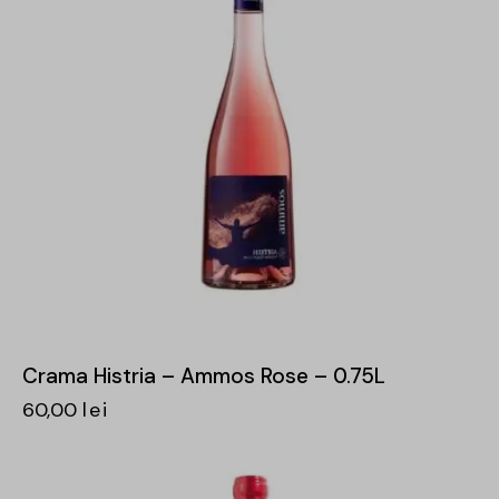
Crama Histria – Ammos Rose – 0.75L
60,00
lei