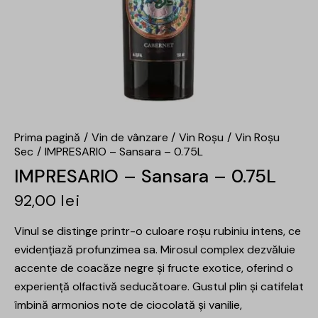
Prima pagină
Vin de vânzare
Vin Roșu
Vin Roșu
Sec
IMPRESARIO – Sansara – 0.75L
IMPRESARIO – Sansara – 0.75L
92,00
lei
Vinul se distinge printr-o culoare roșu rubiniu intens, ce
evidențiază profunzimea sa. Mirosul complex dezvăluie
accente de coacăze negre și fructe exotice, oferind o
experiență olfactivă seducătoare. Gustul plin și catifelat
îmbină armonios note de ciocolată și vanilie,