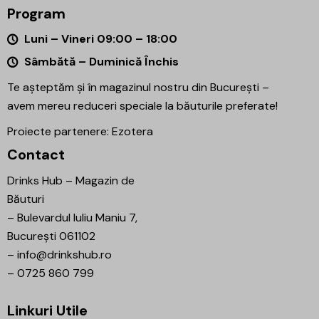
Program
Luni – Vineri 09:00 – 18:00
Sâmbătă – Duminică Închis
Te așteptăm și în magazinul nostru din București –
avem mereu reduceri speciale la băuturile preferate!
Proiecte partenere:
Ezotera
Contact
Drinks Hub – Magazin de
Băuturi
–
Bulevardul Iuliu Maniu 7,
București 061102
–
info@drinkshub.ro
–
0725 860 799
Linkuri Utile