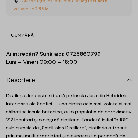
Cumpărați acest articol și obțineți
19
Puncte
- o
valoare de
2,85
lei
CUMPĂRĂ
Ai întrebări? Sună aici:
0725860799
Luni – Vineri 09:00 – 18:00
Descriere
Distileria Jura este situată pe Insula Jura din Hebridele
Interioare ale Scoției — una dintre cele mai izolate și mai
sălbatice insule britanice, cu o populație de aproximativ
212 locuitori și o singură distilerie. Fondată inițial în 1810
sub numele de „Small Isles Distillery”, distileria a trecut
prin mai mulți proprietari și a cunoscut o perioadă de