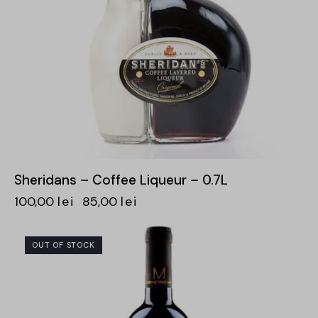
Sheridans – Coffee Liqueur – 0.7L
100,00
lei
85,00
lei
OUT OF STOCK
-30%