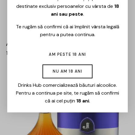
destinate exclusiv persoanelor cu vârsta de
18
ani sau peste
.
Te rugăm să confirmi că ai împlinit vârsta legală
pentru a putea continua.
Ararat – 5 ani – 0.7L
108,00
lei
92,00
lei
AM PESTE 18 ANI
NU AM 18 ANI
-15%
Drinks Hub comercializează băuturi alcoolice.
Pentru a continua pe site, te rugăm să confirmi
că ai cel puțin
18 ani
.