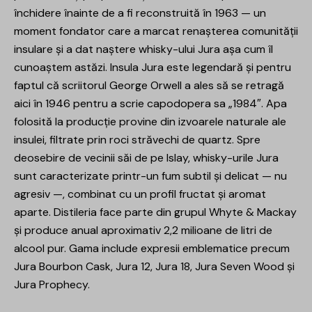
închidere înainte de a fi reconstruită în 1963 — un
moment fondator care a marcat renașterea comunității
insulare și a dat naștere whisky-ului Jura așa cum îl
cunoaștem astăzi. Insula Jura este legendară și pentru
faptul că scriitorul George Orwell a ales să se retragă
aici în 1946 pentru a scrie capodopera sa „1984″. Apa
folosită la producție provine din izvoarele naturale ale
insulei, filtrate prin roci străvechi de quartz. Spre
deosebire de vecinii săi de pe Islay, whisky-urile Jura
sunt caracterizate printr-un fum subtil și delicat — nu
agresiv —, combinat cu un profil fructat și aromat
aparte. Distileria face parte din grupul Whyte & Mackay
și produce anual aproximativ 2,2 milioane de litri de
alcool pur. Gama include expresii emblematice precum
Jura Bourbon Cask, Jura 12, Jura 18, Jura Seven Wood și
Jura Prophecy.