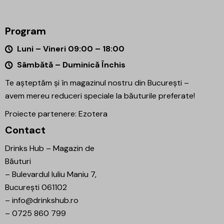
Program
Luni – Vineri 09:00 – 18:00
Sâmbătă – Duminică Închis
Te așteptăm și în magazinul nostru din București –
avem mereu reduceri speciale la băuturile preferate!
Proiecte partenere:
Ezotera
Contact
Drinks Hub – Magazin de
Băuturi
–
Bulevardul Iuliu Maniu 7,
București 061102
–
info@drinkshub.ro
–
0725 860 799