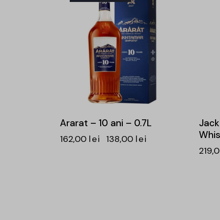
Ararat – 10 ani – 0.7L
Jack 
Whis
162,00
lei
138,00
lei
219,