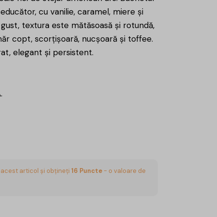
educător, cu vanilie, caramel, miere și
La gust, textura este mătăsoasă și rotundă,
r copt, scorțișoară, nucșoară și toffee.
rat, elegant și persistent.
.
acest articol și obțineți
16
Puncte
- o valoare de