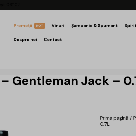
ești 061102
Promoții
Vinuri
Șampanie & Spumant
Spiri
HOT
Despre noi
Contact
 – Gentleman Jack – 0.
Prima pagină
P
0.7L