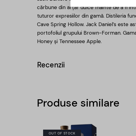
cărbune din arțar dulce înainte de a fi in
tuturor expresiilor din gamă. Distileria fu
Cave Spring Hollow. Jack Daniel’s este ast
portofoliul grupului Brown-Forman. Gama
Honey și Tennessee Apple.
Recenzii
Produse similare
OUT OF STOCK
-15%
-