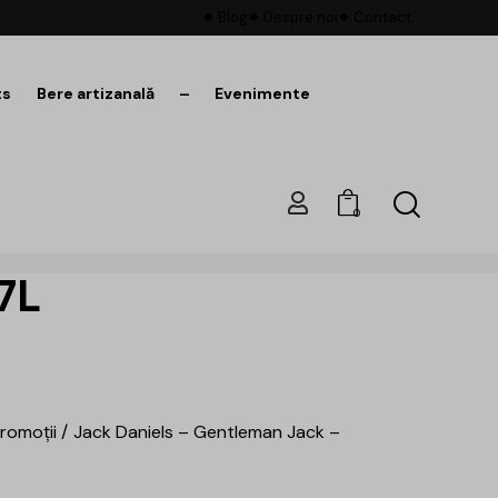
Blog
Despre noi
Contact
ts
Bere artizanală
–
Evenimente
0
7L
romoții
Jack Daniels – Gentleman Jack –