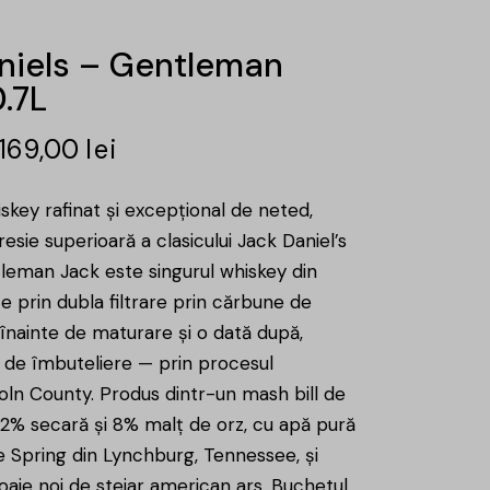
niels – Gentleman
.7L
169,00
lei
key rafinat și excepțional de neted,
esie superioară a clasicului Jack Daniel’s
tleman Jack este singurul whiskey din
e prin dubla filtrare prin cărbune de
 înainte de maturare și o dată după,
e de îmbuteliere — prin procesul
coln County. Produs dintr-un mash bill de
% secară și 8% malț de orz, cu apă pură
e Spring din Lynchburg, Tennessee, și
oaie noi de stejar american ars. Buchetul