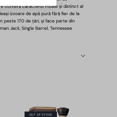
re conferă caracterul moale și distinct al
leași izvoare de apă pură fără fier de la
n peste 170 de țări, și face parte din
man Jack, Single Barrel, Tennessee
OUT OF STOCK
-15%