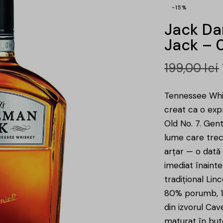
-15%
Jack Da
Jack – 0
199,00
lei
Tennessee Whis
creat ca o expr
Old No. 7. Gen
lume care trec
arțar — o dată
imediat înaint
tradițional Lin
80% porumb, 12
din izvorul Cav
maturat în but