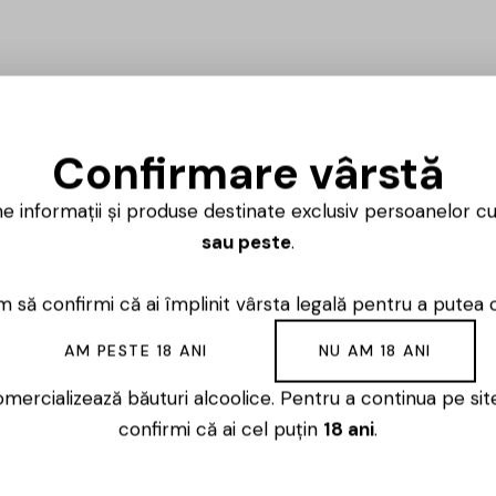
Confirmare vârstă
Ai întrebări? 
ne informații și produse destinate exclusiv persoanelor c
Luni – Vineri
sau peste
.
 să confirmi că ai împlinit vârsta legală pentru a putea 
AM PESTE 18 ANI
NU AM 18 ANI
mercializează băuturi alcoolice. Pentru a continua pe sit
onice distilerii de whiskey din lume, fondată în 1866 de J
confirmi că ai cel puțin
18 ani
.
gistrată legal în Statele Unite ale Americii. Jack Daniel a
 vârsta de 13 ani a preluat afacerea, transformând-o într-o
al Lincoln County: fiecare picătură de whiskey este filtrat