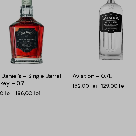
Daniel’s – Single Barrel
Aviation – 0.7L
key – 0.7L
152,00
lei
129,00
lei
00
lei
186,00
lei