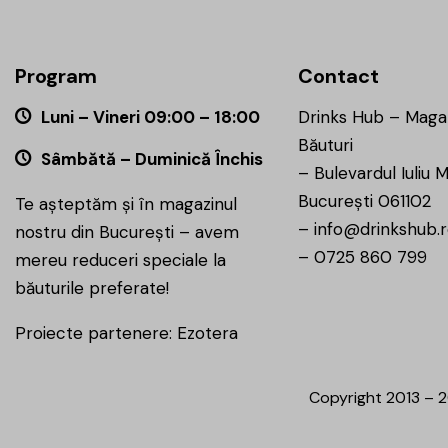
Program
Contact
Luni – Vineri 09:00 – 18:00
Drinks Hub – Maga
Băuturi
Sâmbătă – Duminică Închis
–
Bulevardul Iuliu M
București 061102
Te așteptăm și în magazinul
–
info@drinkshub.
nostru din București – avem
–
0725 860 799
mereu reduceri speciale la
băuturile preferate!
Proiecte partenere:
Ezotera
Copyright 2013 – 2