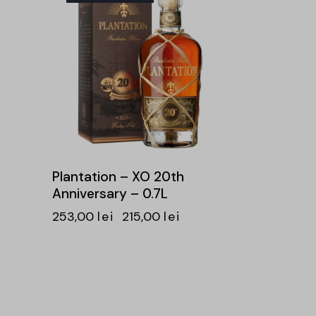
Plantation – XO 20th
Anniversary – 0.7L
253,00
lei
215,00
lei