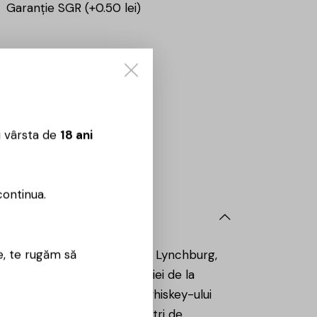
Garanție SGR (+0.50 lei)
CUMPĂRĂ
Sună aici:
0725860799
u vârsta de
18 ani
 09:00 – 18:00
continua.
e, te rugăm să
asper Newton „Jack” Daniel în Lynchburg,
 învățat meșteșugul distilației de la
 legendă mondială. Secretul whiskey-ului
ă printr-un strat de trei metri de