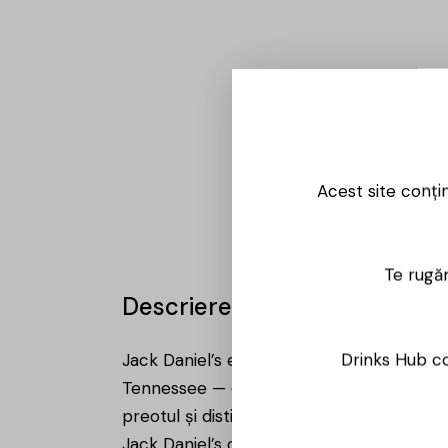
Acest site conți
Te rugăm
Descriere
Drinks Hub co
Jack Daniel’s este una dintre cele mai ic
Tennessee — devenind prima distilerie înre
preotul și distilatorului Dan Call, iar la
Jack Daniel’s constă în procesul tradițion