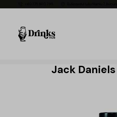
+40 725 860 799
Bulevardul Iuliu Maniu 7, Bucur
Jack Daniels