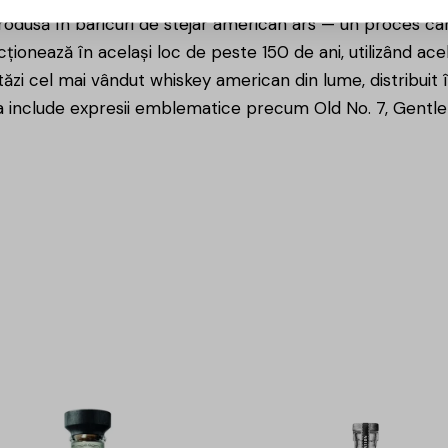
trodusă în baricuri de stejar american ars — un proces ca
ncționează în același loc de peste 150 de ani, utilizând ace
ăzi cel mai vândut whiskey american din lume, distribuit î
 include expresii emblematice precum Old No. 7, Gentle
15%
-15%