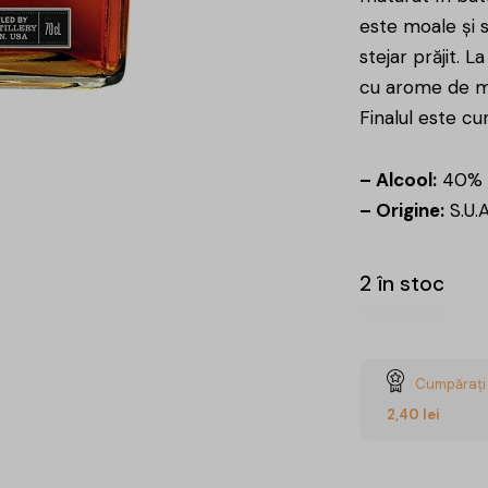
este moale și s
stejar prăjit. 
cu arome de mă
Finalul este cu
– Alcool:
40%
– Origine:
S.U.A
2 în stoc
Cumpărați 
2,40
lei