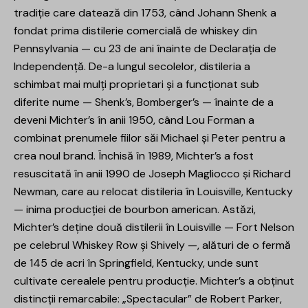
tradiție care datează din 1753, când Johann Shenk a
fondat prima distilerie comercială de whiskey din
Pennsylvania — cu 23 de ani înainte de Declarația de
Independență. De-a lungul secolelor, distileria a
schimbat mai mulți proprietari și a funcționat sub
diferite nume — Shenk’s, Bomberger’s — înainte de a
deveni Michter’s în anii 1950, când Lou Forman a
combinat prenumele fiilor săi Michael și Peter pentru a
crea noul brand. Închisă în 1989, Michter’s a fost
resuscitată în anii 1990 de Joseph Magliocco și Richard
Newman, care au relocat distileria în Louisville, Kentucky
— inima producției de bourbon american. Astăzi,
Michter’s deține două distilerii în Louisville — Fort Nelson
pe celebrul Whiskey Row și Shively —, alături de o fermă
de 145 de acri în Springfield, Kentucky, unde sunt
cultivate cerealele pentru producție. Michter’s a obținut
distincții remarcabile: „Spectacular” de Robert Parker,