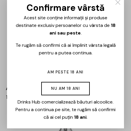
Confirmare vârstă
Acest site conține informații și produse
destinate exclusiv persoanelor cu vârsta de
18
ani sau peste
.
Te rugăm să confirmi că ai împlinit vârsta legală
pentru a putea continua.
AM PESTE 18 ANI
Ararat – 5 ani – 0.7L
NU AM 18 ANI
108,00
lei
92,00
lei
Drinks Hub comercializează băuturi alcoolice.
Pentru a continua pe site, te rugăm să confirmi
-15%
că ai cel puțin
18 ani
.