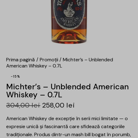
Prima pagină
Promoții
Michter’s – Unblended
American Whiskey – 0.7L
-15%
Michter’s – Unblended American
Whiskey – 0.7L
304,00
lei
258,00
lei
American Whiskey de excepție în serii mici limitate — o
expresie unică și fascinantă care sfidează categoriile
tradiționale. Produs dintr-un mash bill bogat în porumb,