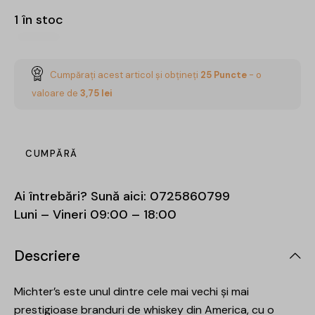
1 în stoc
Cumpărați acest articol și obțineți
25
Puncte
- o
valoare de
3,75
lei
CUMPĂRĂ
Ai întrebări? Sună aici:
0725860799
Luni – Vineri 09:00 – 18:00
Descriere
Michter’s este unul dintre cele mai vechi și mai
prestigioase branduri de whiskey din America, cu o