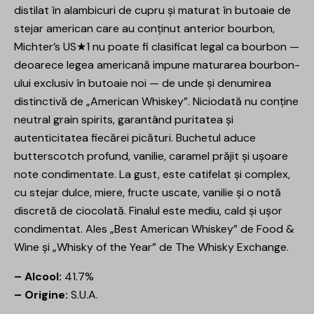
distilat în alambicuri de cupru și maturat în butoaie de
stejar american care au conținut anterior bourbon,
Michter’s US★1 nu poate fi clasificat legal ca bourbon —
deoarece legea americană impune maturarea bourbon-
ului exclusiv în butoaie noi — de unde și denumirea
distinctivă de „American Whiskey”. Niciodată nu conține
neutral grain spirits, garantând puritatea și
autenticitatea fiecărei picături. Buchetul aduce
butterscotch profund, vanilie, caramel prăjit și ușoare
note condimentate. La gust, este catifelat și complex,
cu stejar dulce, miere, fructe uscate, vanilie și o notă
discretă de ciocolată. Finalul este mediu, cald și ușor
condimentat. Ales „Best American Whiskey” de Food &
Wine și „Whisky of the Year” de The Whisky Exchange.
– Alcool:
41.7%
– Origine:
S.U.A.