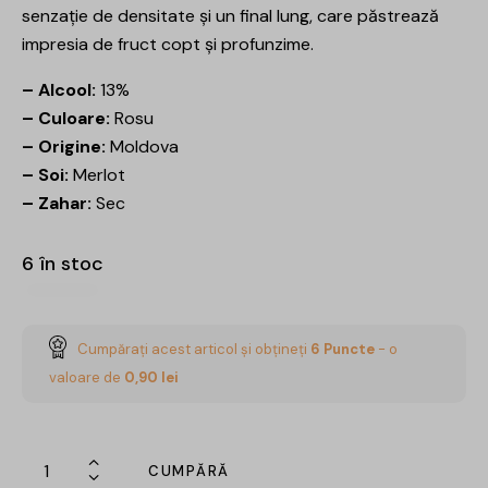
senzație de densitate și un final lung, care păstrează
impresia de fruct copt și profunzime.
– Alcool:
13%
– Culoare:
Rosu
– Origine:
Moldova
– Soi:
Merlot
– Zahar:
Sec
6 în stoc
Cumpărați acest articol și obțineți
6
Puncte
- o
valoare de
0,90
lei
CUMPĂRĂ