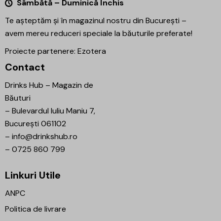
Sâmbătă – Duminică Închis
Te așteptăm și în magazinul nostru din București –
avem mereu reduceri speciale la băuturile preferate!
Proiecte partenere:
Ezotera
Contact
Drinks Hub – Magazin de
Băuturi
–
Bulevardul Iuliu Maniu 7,
București 061102
–
info@drinkshub.ro
–
0725 860 799
Linkuri Utile
ANPC
Politica de livrare