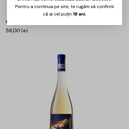
Pentru a continua pe site, te rugăm să confirmi
că ai cel puțin
18 ani
.
Crama Histria – Alb de Histria – 0.75L
58,00
lei