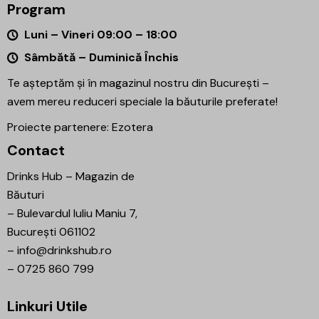
Program
Luni – Vineri 09:00 – 18:00
Sâmbătă – Duminică Închis
Te așteptăm și în magazinul nostru din București –
avem mereu reduceri speciale la băuturile preferate!
Proiecte partenere:
Ezotera
Contact
Drinks Hub – Magazin de
Băuturi
–
Bulevardul Iuliu Maniu 7,
București 061102
–
info@drinkshub.ro
–
0725 860 799
Linkuri Utile