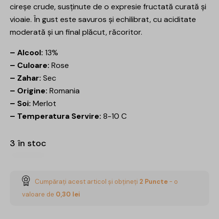
cireșe crude, susținute de o expresie fructată curată și
vioaie. În gust este savuros și echilibrat, cu aciditate
moderată și un final plăcut, răcoritor.
– Alcool:
13%
– Culoare:
Rose
– Zahar:
Sec
– Origine:
Romania
– Soi:
Merlot
– Temperatura Servire:
8-10 C
3 în stoc
Cumpărați acest articol și obțineți
2
Puncte
- o
valoare de
0,30
lei